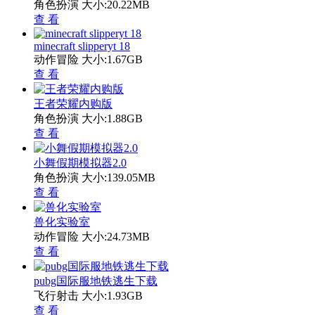
角色扮演
大小:20.22MB
查 看
minecraft slipperyt 18
动作冒险
大小:1.67GB
查 看
王者荣耀内购版
角色扮演
大小:1.88GB
查 看
小舞假期模拟器2.0
角色扮演
大小:139.05MB
查 看
兽化实验室
动作冒险
大小:24.73MB
查 看
pubg国际服地铁逃生下载
飞行射击
大小:1.93GB
查 看