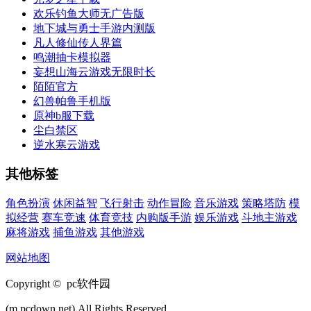
欢乐钓鱼大师无广告版
地下城与勇士手游内测版
凡人修仙传人界篇
鸣潮抽卡模拟器
妄想山海云游戏无限时长
陌陌官方
幻兽帕鲁手机版
原神b服下载
尘白禁区
逆水寒云游戏
其他标签
角色扮演
休闲益智
飞行射击
动作冒险
音乐游戏
策略塔防
模
拟经营
赛车竞速
体育竞技
内购版手游
娱乐游戏
斗地主游戏
麻将游戏
捕鱼游戏
其他游戏
网站地图
Copyright © pc软件园
(m.pcdown.net).All Rights Reserved