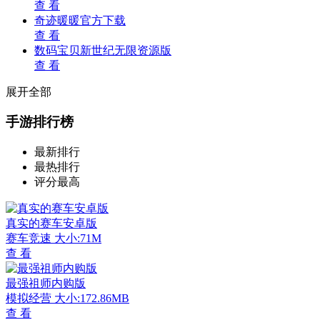
查 看
奇迹暖暖官方下载
查 看
数码宝贝新世纪无限资源版
查 看
展开全部
手游排行榜
最新排行
最热排行
评分最高
真实的赛车安卓版
赛车竞速
大小:71M
查 看
最强祖师内购版
模拟经营
大小:172.86MB
查 看