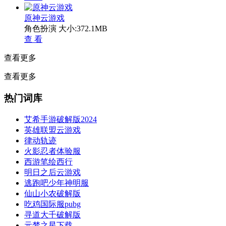
原神云游戏
角色扮演
大小:372.1MB
查 看
查看更多
查看更多
热门词库
艾希手游破解版2024
英雄联盟云游戏
律动轨迹
火影忍者体验服
西游笔绘西行
明日之后云游戏
逃跑吧少年神明服
仙山小农破解版
吃鸡国际服pubg
寻道大千破解版
元梦之星下载