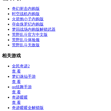
奇幻射击内购版
时空战机内购版
火箭炮小子内购版
夺命侏罗纪内购版
梦回战场内购版解锁武器
荒野乱斗官方中文版
荒野乱斗体验服
荒野乱斗无敌版
相关游戏
全民奇迹2
查 看
梦幻诛仙手游
查 看
qq炫舞手游
查 看
奇迹暖暖
查 看
奇迹暖暖全解锁版