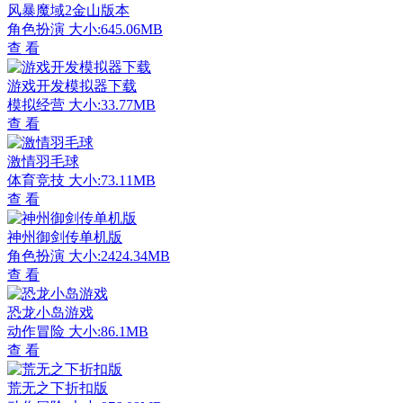
风暴魔域2金山版本
角色扮演
大小:645.06MB
查 看
游戏开发模拟器下载
模拟经营
大小:33.77MB
查 看
激情羽毛球
体育竞技
大小:73.11MB
查 看
神州御剑传单机版
角色扮演
大小:2424.34MB
查 看
恐龙小岛游戏
动作冒险
大小:86.1MB
查 看
荒无之下折扣版