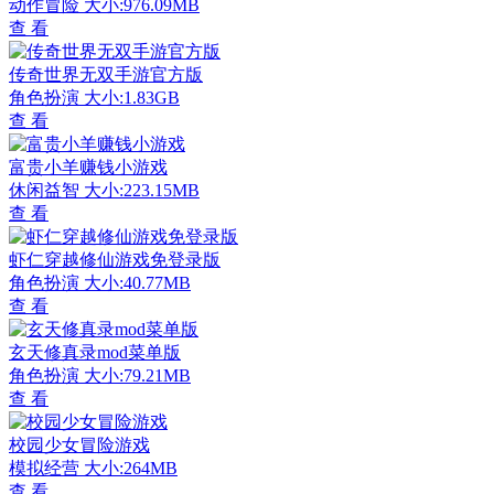
动作冒险
大小:976.09MB
查 看
传奇世界无双手游官方版
角色扮演
大小:1.83GB
查 看
富贵小羊赚钱小游戏
休闲益智
大小:223.15MB
查 看
虾仁穿越修仙游戏免登录版
角色扮演
大小:40.77MB
查 看
玄天修真录mod菜单版
角色扮演
大小:79.21MB
查 看
校园少女冒险游戏
模拟经营
大小:264MB
查 看