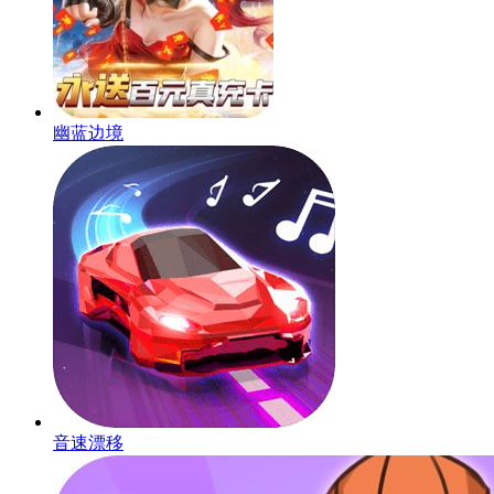
幽蓝边境
音速漂移