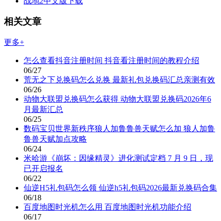
战地2中文版下载
相关文章
更多+
怎么查看抖音注册时间 抖音看注册时间的教程介绍
06/27
荒无之下兑换码怎么兑换 最新礼包兑换码汇总亲测有效
06/26
动物大联盟兑换码怎么获得 动物大联盟兑换码2026年6
月最新汇总
06/25
数码宝贝世界新秩序狼人加鲁鲁兽天赋怎么加 狼人加鲁
鲁兽天赋加点攻略
06/24
米哈游《崩坏：因缘精灵》进化测试定档 7 月 9 日，现
已开启报名
06/22
仙逆H5礼包码怎么领 仙逆h5礼包码2026最新兑换码合集
06/18
百度地图时光机怎么用 百度地图时光机功能介绍
06/17