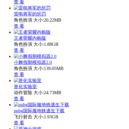
查 看
雷电将军的惩罚
角色扮演
大小:20.22MB
查 看
王者荣耀内购版
角色扮演
大小:1.88GB
查 看
小舞假期模拟器2.0
角色扮演
大小:139.05MB
查 看
兽化实验室
动作冒险
大小:24.73MB
查 看
pubg国际服地铁逃生下载
飞行射击
大小:1.93GB
查 看