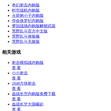
奇幻射击内购版
时空战机内购版
火箭炮小子内购版
夺命侏罗纪内购版
梦回战场内购版解锁武器
荒野乱斗官方中文版
荒野乱斗体验服
荒野乱斗无敌版
相关游戏
射击模拟战内购版
查 看
小小射击
查 看
2048方块射击
查 看
血战长空内购版免费下载
查 看
血战长空大国崛起
查 看