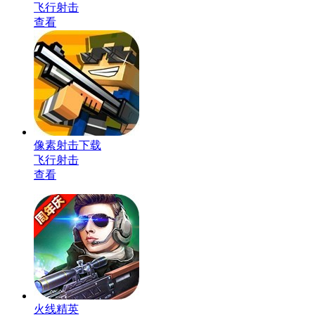
飞行射击
查看
像素射击下载
飞行射击
查看
火线精英