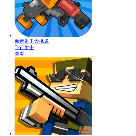
像素射击大挑战
飞行射击
查看