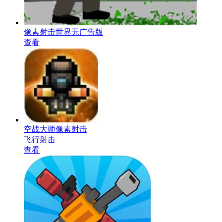
像素射击世界无广告版
查看
空战大师像素射击
飞行射击
查看