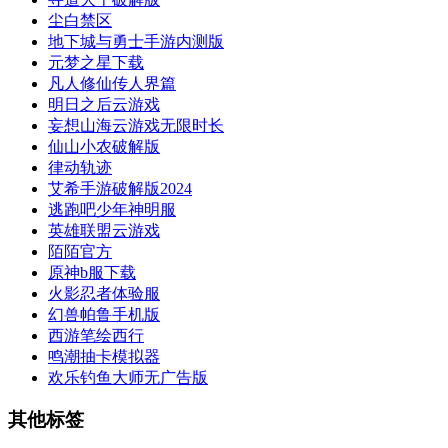
尘白禁区
地下城与勇士手游内测版
元梦之星下载
凡人修仙传人界篇
明日之后云游戏
妄想山海云游戏无限时长
仙山小农破解版
律动轨迹
艾希手游破解版2024
逃跑吧少年神明服
英雄联盟云游戏
陌陌官方
原神b服下载
火影忍者体验服
幻兽帕鲁手机版
西游笔绘西行
鸣潮抽卡模拟器
欢乐钓鱼大师无广告版
其他标签