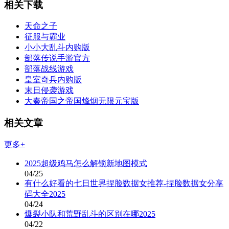
相关下载
天命之子
征服与霸业
小小大乱斗内购版
部落传说手游官方
部落战线游戏
皇室奇兵内购版
末日侵袭游戏
大秦帝国之帝国烽烟无限元宝版
相关文章
更多+
2025超级鸡马怎么解锁新地图模式
04/25
有什么好看的七日世界捏脸数据女推荐-捏脸数据女分享
码大全2025
04/24
爆裂小队和荒野乱斗的区别在哪2025
04/22