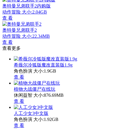
奥特曼兄弟联手2内购版
动作冒险
大小:2.04GB
查 看
奥特曼兄弟联手2
动作冒险
大小:22.34MB
查 看
查看更多
希薇尔冷狐版魔改直装版1.9g
角色扮演
大小:1.9GB
查 看
植物大战僵尸在线玩
休闲益智
大小:876.69MB
查 看
人工少女3中文版
角色扮演
大小:1.92GB
查 看