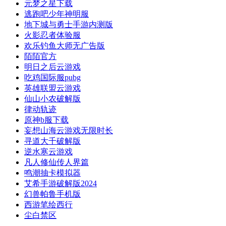
元梦之星下载
逃跑吧少年神明服
地下城与勇士手游内测版
火影忍者体验服
欢乐钓鱼大师无广告版
陌陌官方
明日之后云游戏
吃鸡国际服pubg
英雄联盟云游戏
仙山小农破解版
律动轨迹
原神b服下载
妄想山海云游戏无限时长
寻道大千破解版
逆水寒云游戏
凡人修仙传人界篇
鸣潮抽卡模拟器
艾希手游破解版2024
幻兽帕鲁手机版
西游笔绘西行
尘白禁区