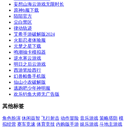
妄想山海云游戏无限时长
原神b服下载
陌陌官方
尘白禁区
律动轨迹
艾希手游破解版2024
火影忍者体验服
元梦之星下载
鸣潮抽卡模拟器
逆水寒云游戏
明日之后云游戏
西游笔绘西行
幻兽帕鲁手机版
仙山小农破解版
逃跑吧少年神明服
欢乐钓鱼大师无广告版
其他标签
角色扮演
休闲益智
飞行射击
动作冒险
音乐游戏
策略塔防
模
拟经营
赛车竞速
体育竞技
内购版手游
娱乐游戏
斗地主游戏