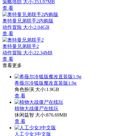
策略塔防
大小:353.97MB
查 看
奥特曼兄弟联手2内购版
动作冒险
大小:2.04GB
查 看
奥特曼兄弟联手2
动作冒险
大小:22.34MB
查 看
查看更多
希薇尔冷狐版魔改直装版1.9g
角色扮演
大小:1.9GB
查 看
植物大战僵尸在线玩
休闲益智
大小:876.69MB
查 看
人工少女3中文版