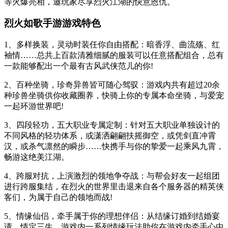
等火爆亮相，邀玩家尽享烈火江湖的快意恩仇。
烈火如歌手游游戏特色
1、多样换装，灵动时装任你自由搭配：暗香浮、曲流殇、红
袖情……总共上百款清雅细腻的服装可以任意搭配组合，总有
一款能够配出一个最有古风武侠范儿的你!
2、百种坐骑，珍奇异兽皆可随心驾驭：游戏内共有超过20余
种珍兽坐骑供你收藏圈养，快骑上你的专属本命坐骑，与爱宠
一起环游世界吧!
3、四段轻功，五大职业专属定制：针对五大职业单独设计的
不同风格的轻功体系，或潇洒翩翩扶摇御空，或凭剑直冲霄
汉，或杀气凛然的瞬步……快携手与你的挚爱一起乘风九霄，
畅游这绝美江湖。
4、跨服对抗，上演激烈的领地争夺战：与帮会好友一起组团
进行跨服集结，在烈火的世界里击退来自各个服务器的精英侠
客们，为属于自己的领地而战!
5、情缘仙侣，牵手属于你的理想伴侣：从结缘订婚到结婚宴
请、情定三生…游戏内一系列情缘玩法助你在游戏内牵手心中