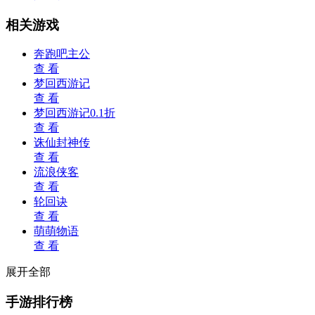
相关游戏
奔跑吧主公
查 看
梦回西游记
查 看
梦回西游记0.1折
查 看
诛仙封神传
查 看
流浪侠客
查 看
轮回诀
查 看
萌萌物语
查 看
展开全部
手游排行榜