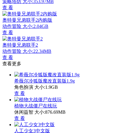
策略塔防
大小:353.97MB
查 看
奥特曼兄弟联手2内购版
动作冒险
大小:2.04GB
查 看
奥特曼兄弟联手2
动作冒险
大小:22.34MB
查 看
查看更多
希薇尔冷狐版魔改直装版1.9g
角色扮演
大小:1.9GB
查 看
植物大战僵尸在线玩
休闲益智
大小:876.69MB
查 看
人工少女3中文版