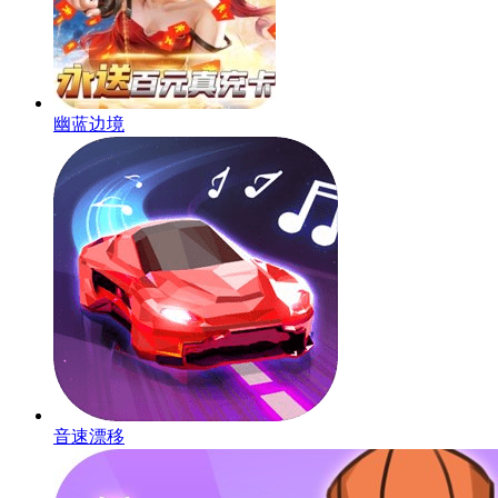
幽蓝边境
音速漂移