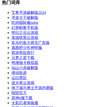
热门词库
艾希手游破解版2024
寻道大千破解版
吃鸡国际服pubg
幻兽帕鲁手机版
明日之后云游戏
英雄联盟云游戏
欢乐钓鱼大师无广告版
逃跑吧少年神明服
西游笔绘西行
元梦之星下载
鸣潮抽卡模拟器
仙山小农破解版
律动轨迹
尘白禁区
逆水寒云游戏
地下城与勇士手游内测版
陌陌官方
原神b服下载
火影忍者体验服