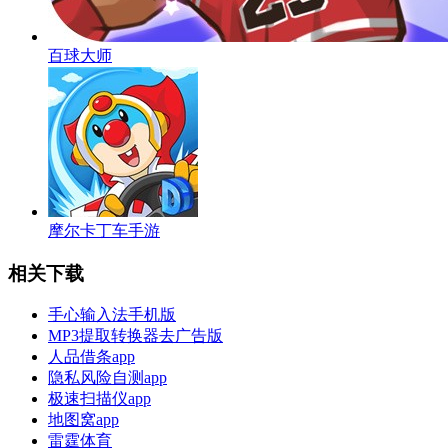
百球大师
摩尔卡丁车手游
相关下载
手心输入法手机版
MP3提取转换器去广告版
人品借条app
隐私风险自测app
极速扫描仪app
地图窝app
雷霆体育