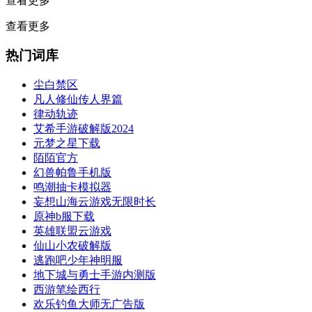
查看更多
查看更多
热门词库
尘白禁区
凡人修仙传人界篇
律动轨迹
艾希手游破解版2024
元梦之星下载
陌陌官方
幻兽帕鲁手机版
鸣潮抽卡模拟器
妄想山海云游戏无限时长
原神b服下载
英雄联盟云游戏
仙山小农破解版
逃跑吧少年神明服
地下城与勇士手游内测版
西游笔绘西行
欢乐钓鱼大师无广告版