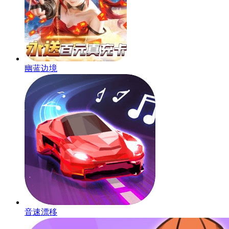
幽蓝边境
音速漂移