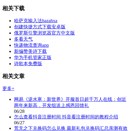
相关下载
哈萨克输入法hazahxa
创建快捷方式下载安卓版
俄罗斯引擎浏览器官方中文版
多看天气
快递物流查询app
新编赞美诗下载
华为手机管家正版
诗歌本免费版
相关文章
更多+
网易《逆水寒：新世界》开服首日超千万人在线：创近
两年来新高，开发组送上感恩回馈礼
06/28
怎么查看抖音注册时间 抖音看注册时间的教程介绍
06/27
荒无之下兑换码怎么兑换 最新礼包兑换码汇总亲测有效