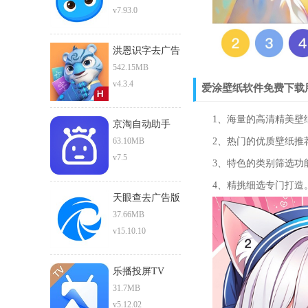
v7.93.0
洪恩识字去广告
版
542.15MB
v4.3.4
爱涂壁纸软件免费下载
1、海量的高清精美壁
京淘自动助手
63.10MB
2、热门的优质壁纸推
v7.5
3、特色的类别筛选功
4、精挑细选专门打造
天眼查去广告版
37.66MB
v15.10.10
乐播投屏TV
31.7MB
v5.12.02