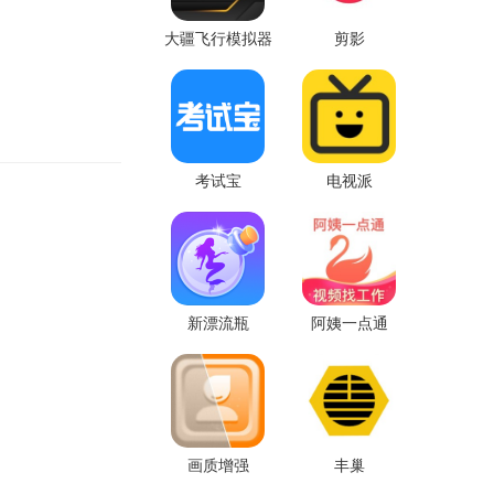
大疆飞行模拟器
剪影
考试宝
电视派
新漂流瓶
阿姨一点通
画质增强
丰巢