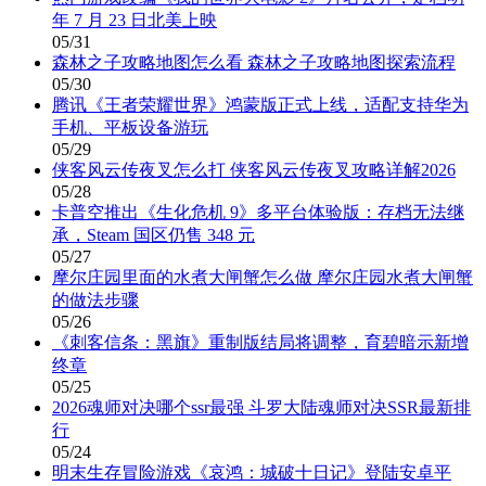
年 7 月 23 日北美上映
05/31
森林之子攻略地图怎么看 森林之子攻略地图探索流程
05/30
腾讯《王者荣耀世界》鸿蒙版正式上线，适配支持华为
手机、平板设备游玩
05/29
侠客风云传夜叉怎么打 侠客风云传夜叉攻略详解2026
05/28
卡普空推出《生化危机 9》多平台体验版：存档无法继
承，Steam 国区仍售 348 元
05/27
摩尔庄园里面的水煮大闸蟹怎么做 摩尔庄园水煮大闸蟹
的做法步骤
05/26
《刺客信条：黑旗》重制版结局将调整，育碧暗示新增
终章
05/25
2026魂师对决哪个ssr最强 斗罗大陆魂师对决SSR最新排
行
05/24
明末生存冒险游戏《哀鸿：城破十日记》登陆安卓平