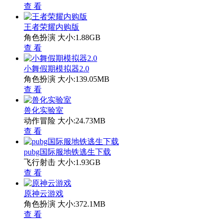
查 看
王者荣耀内购版
角色扮演
大小:1.88GB
查 看
小舞假期模拟器2.0
角色扮演
大小:139.05MB
查 看
兽化实验室
动作冒险
大小:24.73MB
查 看
pubg国际服地铁逃生下载
飞行射击
大小:1.93GB
查 看
原神云游戏
角色扮演
大小:372.1MB
查 看