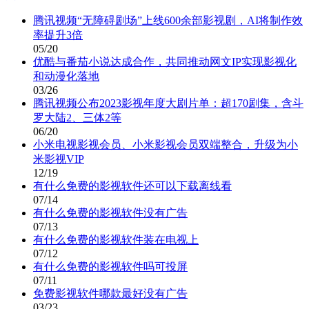
腾讯视频“无障碍剧场”上线600余部影视剧，AI将制作效
率提升3倍
05/20
优酷与番茄小说达成合作，共同推动网文IP实现影视化
和动漫化落地
03/26
腾讯视频公布2023影视年度大剧片单：超170剧集，含斗
罗大陆2、三体2等
06/20
小米电视影视会员、小米影视会员双端整合，升级为小
米影视VIP
12/19
有什么免费的影视软件还可以下载离线看
07/14
有什么免费的影视软件没有广告
07/13
有什么免费的影视软件装在电视上
07/12
有什么免费的影视软件吗可投屏
07/11
免费影视软件哪款最好没有广告
03/23