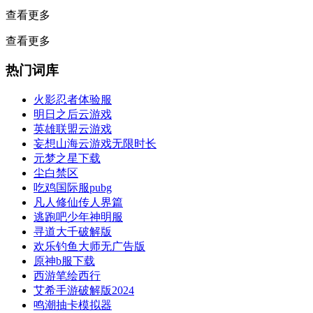
查看更多
查看更多
热门词库
火影忍者体验服
明日之后云游戏
英雄联盟云游戏
妄想山海云游戏无限时长
元梦之星下载
尘白禁区
吃鸡国际服pubg
凡人修仙传人界篇
逃跑吧少年神明服
寻道大千破解版
欢乐钓鱼大师无广告版
原神b服下载
西游笔绘西行
艾希手游破解版2024
鸣潮抽卡模拟器