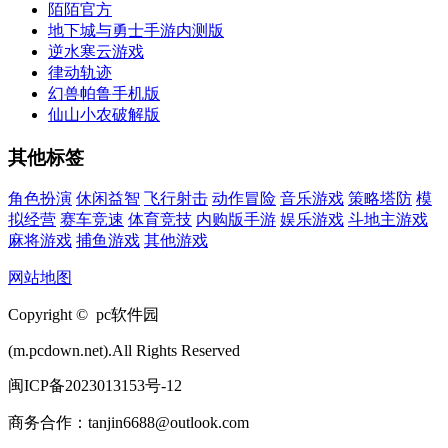
陌陌官方
地下城与勇士手游内测版
逆水寒云游戏
律动轨迹
幻兽帕鲁手机版
仙山小农破解版
其他标签
角色扮演
休闲益智
飞行射击
动作冒险
音乐游戏
策略塔防
模
拟经营
赛车竞速
体育竞技
内购版手游
娱乐游戏
斗地主游戏
麻将游戏
捕鱼游戏
其他游戏
网站地图
Copyright © pc软件园
(m.pcdown.net).All Rights Reserved
闽ICP备2023013153号-12
商务合作：tanjin6688@outlook.com