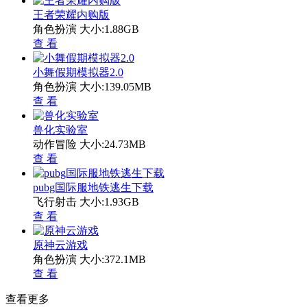
王者荣耀内购版
角色扮演
大小:1.88GB
查 看
小舞假期模拟器2.0
角色扮演
大小:139.05MB
查 看
兽化实验室
动作冒险
大小:24.73MB
查 看
pubg国际服地铁逃生下载
飞行射击
大小:1.93GB
查 看
原神云游戏
角色扮演
大小:372.1MB
查 看
查看更多