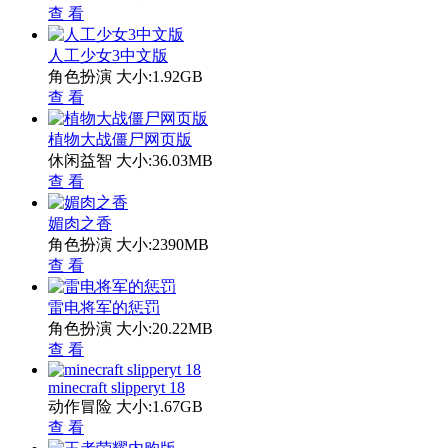
查 看
人工少女3中文版
角色扮演
大小:1.92GB
查 看
植物大战僵尸网页版
休闲益智
大小:36.03MB
查 看
媚肉之香
角色扮演
大小:2390MB
查 看
雷电将军的惩罚
角色扮演
大小:20.22MB
查 看
minecraft slipperyt 18
动作冒险
大小:1.67GB
查 看