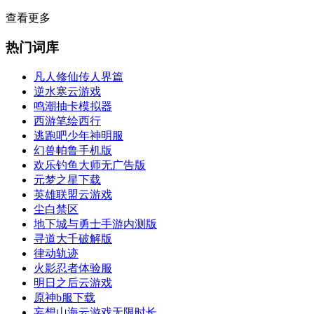
查看更多
热门词库
凡人修仙传人界篇
逆水寒云游戏
鸣潮抽卡模拟器
西游笔绘西行
逃跑吧少年神明服
幻兽帕鲁手机版
欢乐钓鱼大师无广告版
元梦之星下载
英雄联盟云游戏
尘白禁区
地下城与勇士手游内测版
寻道大千破解版
律动轨迹
火影忍者体验服
明日之后云游戏
原神b服下载
妄想山海云游戏无限时长