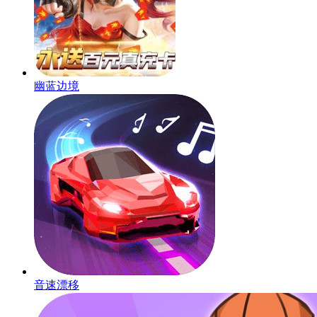
幽蓝边境
音速漂移