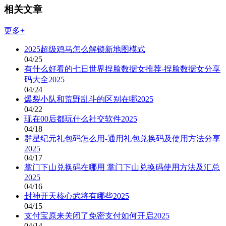
相关文章
更多+
2025超级鸡马怎么解锁新地图模式
04/25
有什么好看的七日世界捏脸数据女推荐-捏脸数据女分享
码大全2025
04/24
爆裂小队和荒野乱斗的区别在哪2025
04/22
现在00后都玩什么社交软件2025
04/18
群星纪元礼包码怎么用-通用礼包兑换码及使用方法分享
2025
04/17
掌门下山兑换码在哪用 掌门下山兑换码使用方法及汇总
2025
04/16
封神开天核心武将有哪些2025
04/15
支付宝原来关闭了免密支付如何开启2025
04/14