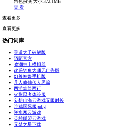
角色扮演
大小:372.1MB
查 看
查看更多
查看更多
热门词库
寻道大千破解版
陌陌官方
鸣潮抽卡模拟器
欢乐钓鱼大师无广告版
幻兽帕鲁手机版
凡人修仙传人界篇
西游笔绘西行
火影忍者体验服
妄想山海云游戏无限时长
吃鸡国际服pubg
逆水寒云游戏
英雄联盟云游戏
元梦之星下载