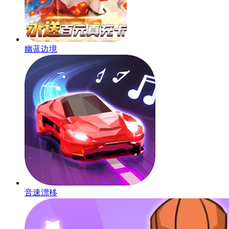
幽蓝边境
音速漂移