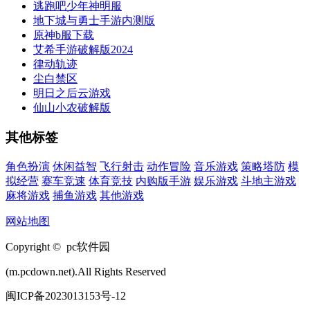
逃跑吧少年神明服
地下城与勇士手游内测版
原神b服下载
艾希手游破解版2024
律动轨迹
尘白禁区
明日之后云游戏
仙山小农破解版
其他标签
角色扮演
休闲益智
飞行射击
动作冒险
音乐游戏
策略塔防
模
拟经营
赛车竞速
体育竞技
内购版手游
娱乐游戏
斗地主游戏
麻将游戏
捕鱼游戏
其他游戏
网站地图
Copyright © pc软件园
(m.pcdown.net).All Rights Reserved
闽ICP备2023013153号-12