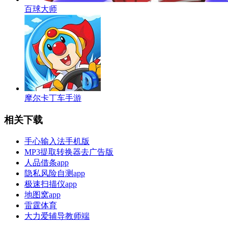
百球大师
摩尔卡丁车手游
相关下载
手心输入法手机版
MP3提取转换器去广告版
人品借条app
隐私风险自测app
极速扫描仪app
地图窝app
雷霆体育
大力爱辅导教师端