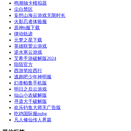
鸣潮抽卡模拟器
尘白禁区
妄想山海云游戏无限时长
火影忍者体验服
原神b服下载
律动轨迹
元梦之星下载
英雄联盟云游戏
逆水寒云游戏
艾希手游破解版2024
陌陌官方
西游笔绘西行
逃跑吧少年神明服
幻兽帕鲁手机版
明日之后云游戏
仙山小农破解版
寻道大千破解版
欢乐钓鱼大师无广告版
吃鸡国际服pubg
凡人修仙传人界篇