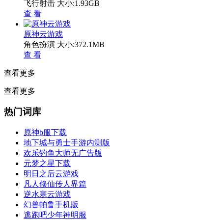
飞行射击
大小:1.93GB
查 看
原神云游戏
角色扮演
大小:372.1MB
查 看
查看更多
查看更多
热门词库
原神b服下载
地下城与勇士手游内测版
欢乐钓鱼大师无广告版
元梦之星下载
明日之后云游戏
凡人修仙传人界篇
逆水寒云游戏
幻兽帕鲁手机版
逃跑吧少年神明服