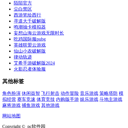
陌陌官方
尘白禁区
西游笔绘西行
寻道大千破解版
鸣潮抽卡模拟器
妄想山海云游戏无限时长
吃鸡国际服pubg
英雄联盟云游戏
仙山小农破解版
律动轨迹
艾希手游破解版2024
火影忍者体验服
其他标签
角色扮演
休闲益智
飞行射击
动作冒险
音乐游戏
策略塔防
模
拟经营
赛车竞速
体育竞技
内购版手游
娱乐游戏
斗地主游戏
麻将游戏
捕鱼游戏
其他游戏
网站地图
Copyright © pc软件园