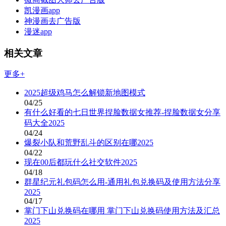
凯漫画app
神漫画去广告版
漫迷app
相关文章
更多+
2025超级鸡马怎么解锁新地图模式
04/25
有什么好看的七日世界捏脸数据女推荐-捏脸数据女分享
码大全2025
04/24
爆裂小队和荒野乱斗的区别在哪2025
04/22
现在00后都玩什么社交软件2025
04/18
群星纪元礼包码怎么用-通用礼包兑换码及使用方法分享
2025
04/17
掌门下山兑换码在哪用 掌门下山兑换码使用方法及汇总
2025