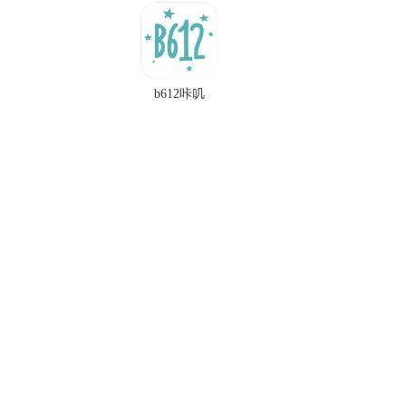
b612咔叽