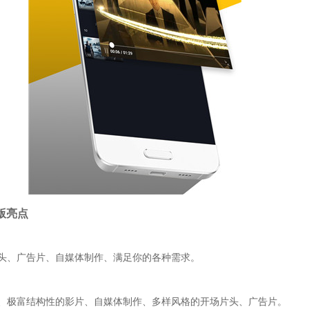
版亮点
片头、广告片、自媒体制作、满足你的各种需求。
册、极富结构性的影片、自媒体制作、多样风格的开场片头、广告片。