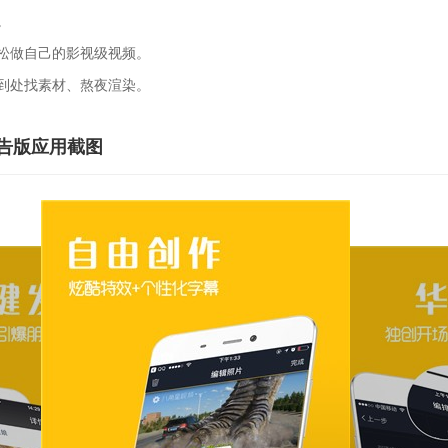
。
轻松做自己的影视级视频。
用到处找素材、熬夜渲染。
告版应用截图