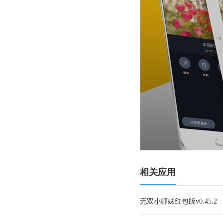
相关应用
无双小师妹红包版v0.45.2