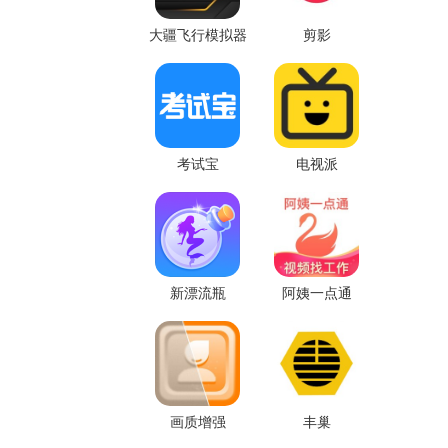
大疆飞行模拟器
剪影
考试宝
电视派
新漂流瓶
阿姨一点通
画质增强
丰巢