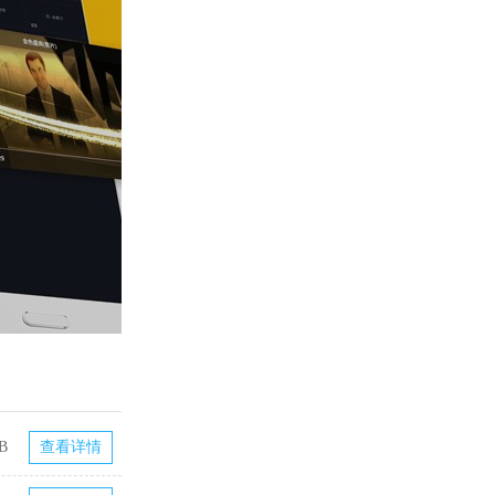
B
查看详情