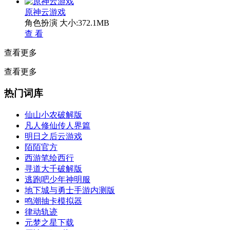
原神云游戏
角色扮演
大小:372.1MB
查 看
查看更多
查看更多
热门词库
仙山小农破解版
凡人修仙传人界篇
明日之后云游戏
陌陌官方
西游笔绘西行
寻道大千破解版
逃跑吧少年神明服
地下城与勇士手游内测版
鸣潮抽卡模拟器
律动轨迹
元梦之星下载