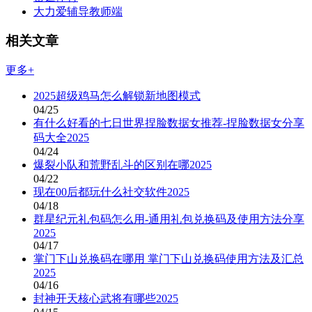
大力爱辅导教师端
相关文章
更多+
2025超级鸡马怎么解锁新地图模式
04/25
有什么好看的七日世界捏脸数据女推荐-捏脸数据女分享
码大全2025
04/24
爆裂小队和荒野乱斗的区别在哪2025
04/22
现在00后都玩什么社交软件2025
04/18
群星纪元礼包码怎么用-通用礼包兑换码及使用方法分享
2025
04/17
掌门下山兑换码在哪用 掌门下山兑换码使用方法及汇总
2025
04/16
封神开天核心武将有哪些2025