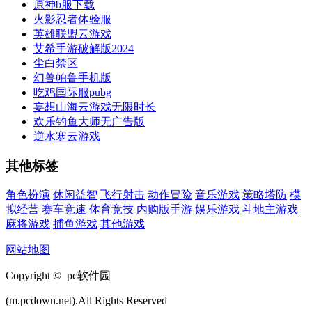
原神b服下载
火影忍者体验服
英雄联盟云游戏
艾希手游破解版2024
尘白禁区
幻兽帕鲁手机版
吃鸡国际服pubg
妄想山海云游戏无限时长
欢乐钓鱼大师无广告版
逆水寒云游戏
其他标签
角色扮演
休闲益智
飞行射击
动作冒险
音乐游戏
策略塔防
模
拟经营
赛车竞速
体育竞技
内购版手游
娱乐游戏
斗地主游戏
麻将游戏
捕鱼游戏
其他游戏
网站地图
Copyright © pc软件园
(m.pcdown.net).All Rights Reserved