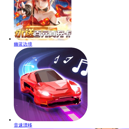
幽蓝边境
音速漂移