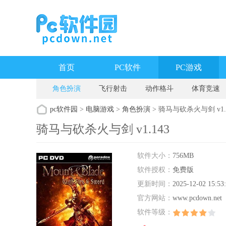
首页
PC软件
PC游戏
角色扮演
飞行射击
动作格斗
体育竞速
pc软件园
>
电脑游戏
>
角色扮演
> 骑马与砍杀火与剑 v1.
骑马与砍杀火与剑 v1.143
软件大小：
756MB
软件授权：
免费版
更新时间：
2025-12-02 15:53
官方网站：
www.pcdown.net
软件等级：