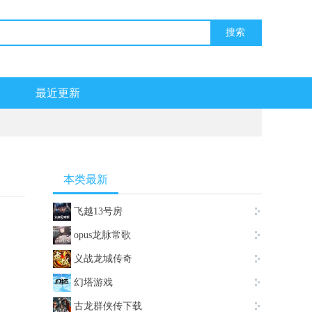
最近更新
本类最新
飞越13号房
opus龙脉常歌
义战龙城传奇
幻塔游戏
古龙群侠传下载