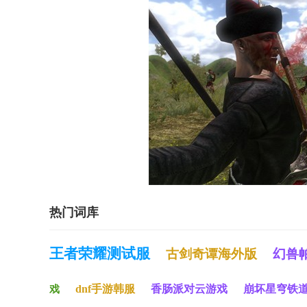
热门词库
王者荣耀测试服
古剑奇谭海外版
幻兽
dnf手游韩服
香肠派对云游戏
崩坏星穹铁
戏