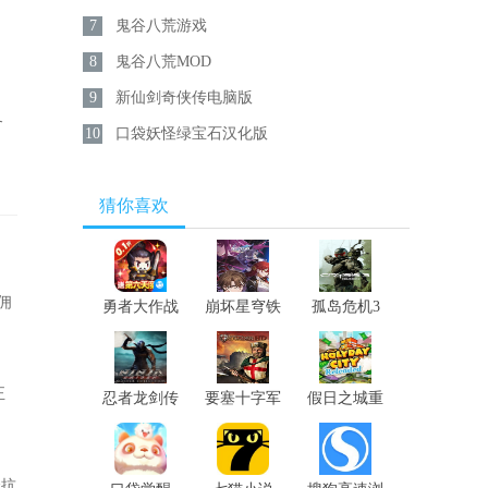
7
鬼谷八荒游戏
8
鬼谷八荒MOD
9
新仙剑奇侠传电脑版
各
10
口袋妖怪绿宝石汉化版
猜你喜欢
佣
勇者大作战
崩坏星穹铁
孤岛危机3
道
重制版
正
忍者龙剑传
要塞十字军
假日之城重
大师合集
高清版
制版
合抗