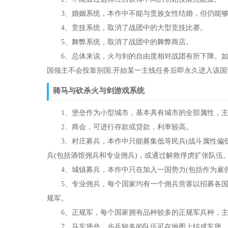
3、婚姻系统，本作中不能与贵族女性结婚，但仍能够通
4、竞技系统，取消了战团中的大型竞技比赛。
5、舞弊系统，取消了战团中的舞弊商店。
6、总体来说，火与剑的自由度相对战团有所下降。如：不
国领主不会投靠别国;开始某一主线任务后即永久进入该
骑马与砍杀火与剑游戏系统
1、堡垒作为小型城市，基本具有城市的全部属性，主
2、商会，可进行存款或贷款，利率较高。
3、村庄募兵，本作中只能募集低等民兵(战斗属性偏低)
兵(包括酒馆佣兵和专业佣兵)，或通过解救俘虏扩张队伍
4、城镇募兵，本作中只在加入一国势力(包括作为雇佣
5、专业佣兵，每个国家均有一个佣兵营寨以招募各国特
规军。
6、正规军，每个国家拥有品种较多的正规军兵种，主
7、马车堡垒，步兵较多的队伍可在地图上结成车堡，