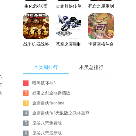
生化危机0高
古龙群侠传单
死亡之屋重制
清重制版
机版下载
版
战争机器战略
苍空之雾重制
卡普空格斗合
版
版
集
本类周排行
本类总排行
入
1
暗黑破坏神3
式
2
奴隶之剑全cg存档版
杀
3
金庸群侠传online
4
金庸群侠传3无敌版之武林至尊
5
鬼谷八荒免费版
6
鬼谷八荒最新版