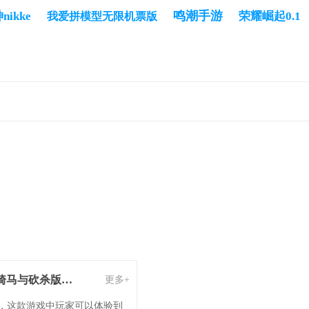
鸣潮手游
ikke
荣耀崛起0.1
我爱拼模型无限机票版
骑马与砍杀所有版本下载-骑马与砍杀有哪些版本-骑马与砍杀版本大全
更多+
戏，这款游戏中玩家可以体验到