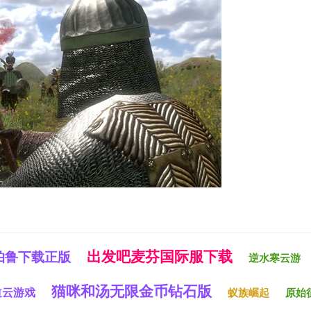
出发吧麦芬国际服下载
帕鲁下载正版
逆水寒云游
猫咪和汤无限金币钻石版
道云游戏
蚁族崛起
原始