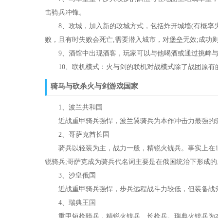
击骑兵冲锋。
8、攻城，加入新的攻城方式，包括炸开城墙(有概率失败
败，且有时失败会死亡,需要潜入城市，对堡垒无效;成功则
9、酒馆中出现酒客，玩家可以与他喝酒或通过挑衅与其
10、联机模式：火与剑的联机对战模式除了战团原有的
骑马与砍杀火与剑游戏国家
1、波兰共和国
近战重甲骑兵强悍，波兰翼骑兵为本作冲击力最强的骑
2、哥萨克酋长国
骑兵以轻装为主，战力一般，精锐火铳兵。事实上在1
锐骑兵;哥萨克成为骑兵代名词主要是在俄国统治下形成的
3、沙皇俄国
近战重甲骑兵强悍，步兵远程战斗力较低，但装备战斧
4、瑞典王国
重甲短枪骑兵，精锐火铳兵、长枪兵。瑞典火铳兵为本