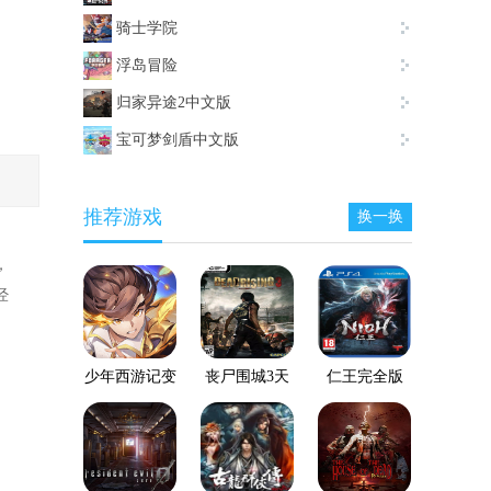
骑士学院
浮岛冒险
归家异途2中文版
宝可梦剑盾中文版
推荐游戏
换一换
，
经
少年西游记变
丧尸围城3天
仁王完全版
态服
启版