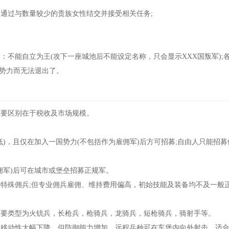
过与数量较少的贵族女性结交并接受相关任务;
能自立为王(攻下一座城池后不能设定名称，只会显示XXX国叛军);
国势力而无法退出了。
要区别在于税收及市场规模。
，且仅在加入一国势力(不包括作为雇佣军)后方可招募;自由人只能招募
。
军)后可在城市或堡垒招募正规军。
殊佣兵;但专业佣兵雇佣、维持费用偏高，初始技能及装备均不及一般
要类型为火铳兵，长枪兵，枪骑兵，龙骑兵，短枪骑兵，骑射手等。
移动性大幅下降，但防御能力增加，远程兵种可在车堡内向外射击，适