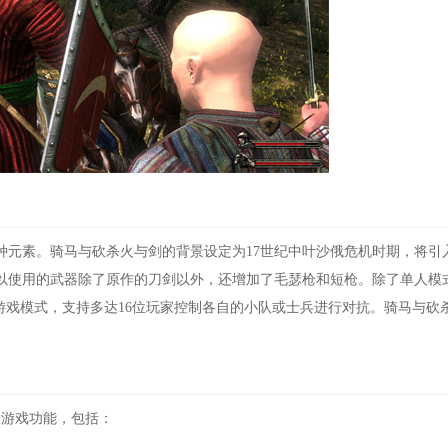
元素。骑马与砍杀火与剑的背景设定为17世纪中叶沙俄危机时期，将引
以使用的武器除了原作的刀剑以外，还增加了毛瑟枪和短枪。除了单人模
游戏模式，支持多达16位玩家控制各自的小队或士兵进行对抗。骑马与砍
游戏功能，包括：