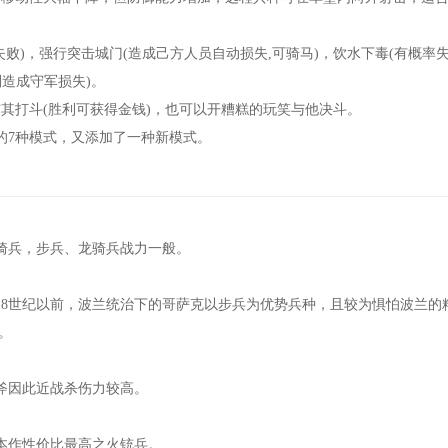
)，强行突击城门(造成己方人员自动损失,可骑马)，饮水下毒(有概率
造成守军损失)。
打斗(胜利可获得金钱)，也可以开糟糕的玩笑与他决斗。
7种模式，又添加了一种新模式。
兵，步兵、龙骑兵战力一般。
8世纪以前，波兰统治下的哥萨克以步兵为优势兵种，且较为惧怕波兰的
。
因此近战杀伤力较高。
作性价比最高之火铳兵。