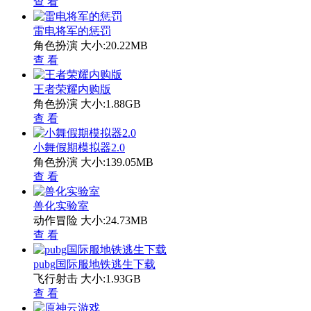
查 看
雷电将军的惩罚
角色扮演
大小:20.22MB
查 看
王者荣耀内购版
角色扮演
大小:1.88GB
查 看
小舞假期模拟器2.0
角色扮演
大小:139.05MB
查 看
兽化实验室
动作冒险
大小:24.73MB
查 看
pubg国际服地铁逃生下载
飞行射击
大小:1.93GB
查 看