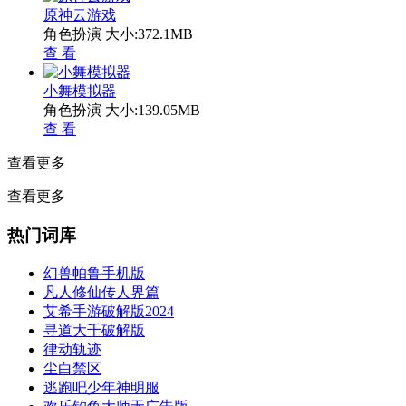
原神云游戏
角色扮演
大小:372.1MB
查 看
小舞模拟器
角色扮演
大小:139.05MB
查 看
查看更多
查看更多
热门词库
幻兽帕鲁手机版
凡人修仙传人界篇
艾希手游破解版2024
寻道大千破解版
律动轨迹
尘白禁区
逃跑吧少年神明服