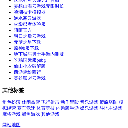
欢乐钓鱼大师无广告版
妄想山海云游戏无限时长
鸣潮抽卡模拟器
逆水寒云游戏
火影忍者体验服
陌陌官方
明日之后云游戏
元梦之星下载
原神b服下载
地下城与勇士手游内测版
吃鸡国际服pubg
仙山小农破解版
西游笔绘西行
英雄联盟云游戏
其他标签
角色扮演
休闲益智
飞行射击
动作冒险
音乐游戏
策略塔防
模
拟经营
赛车竞速
体育竞技
内购版手游
娱乐游戏
斗地主游戏
麻将游戏
捕鱼游戏
其他游戏
网站地图