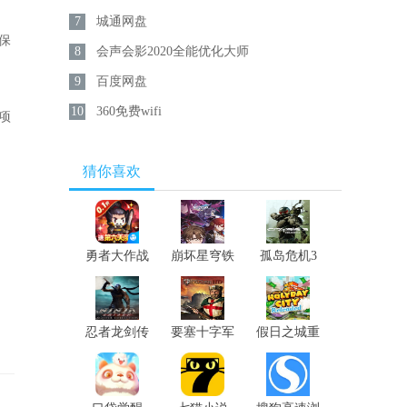
7
城通网盘
保
8
会声会影2020全能优化大师
9
百度网盘
10
360免费wifi
项
猜你喜欢
勇者大作战
崩坏星穹铁
孤岛危机3
道
重制版
忍者龙剑传
要塞十字军
假日之城重
大师合集
高清版
制版