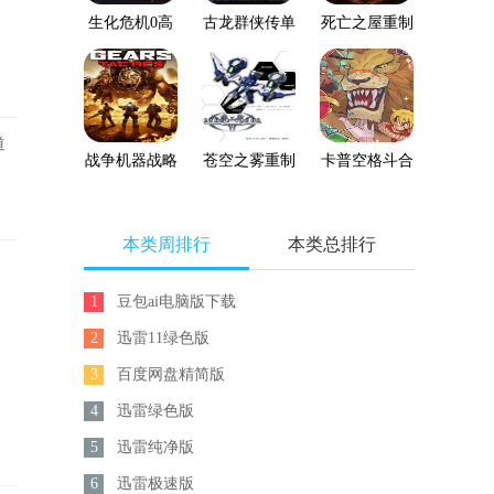
生化危机0高
古龙群侠传单
死亡之屋重制
清重制版
机版下载
版
道
战争机器战略
苍空之雾重制
卡普空格斗合
版
版
集
本类周排行
本类总排行
1
豆包ai电脑版下载
2
迅雷11绿色版
3
百度网盘精简版
4
迅雷绿色版
5
迅雷纯净版
6
迅雷极速版