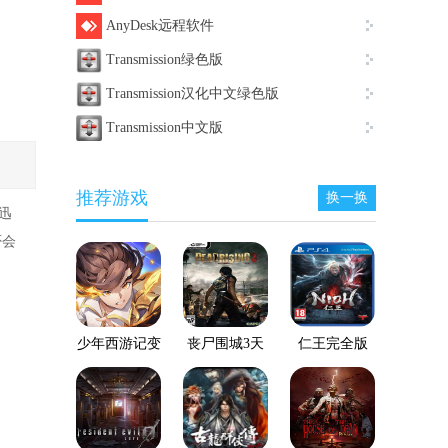
AnyDesk远程软件
Transmission绿色版
Transmission汉化中文绿色版
Transmission中文版
推荐游戏
换一换
迅
否会
少年西游记变
丧尸围城3天
仁王完全版
态服
启版