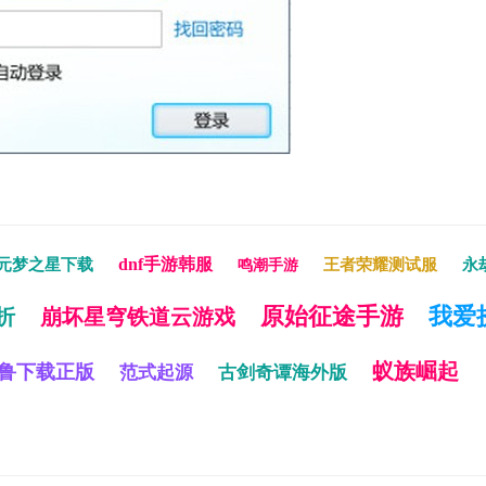
dnf手游韩服
元梦之星下载
王者荣耀测试服
永
鸣潮手游
原始征途手游
我爱
折
崩坏星穹铁道云游戏
蚁族崛起
鲁下载正版
范式起源
古剑奇谭海外版