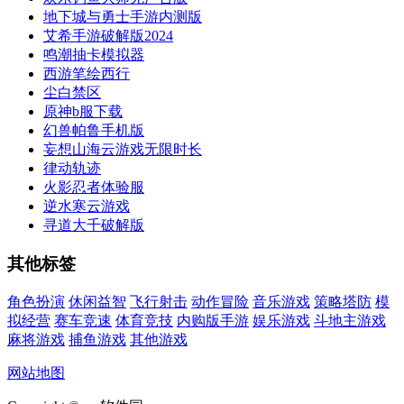
地下城与勇士手游内测版
艾希手游破解版2024
鸣潮抽卡模拟器
西游笔绘西行
尘白禁区
原神b服下载
幻兽帕鲁手机版
妄想山海云游戏无限时长
律动轨迹
火影忍者体验服
逆水寒云游戏
寻道大千破解版
其他标签
角色扮演
休闲益智
飞行射击
动作冒险
音乐游戏
策略塔防
模
拟经营
赛车竞速
体育竞技
内购版手游
娱乐游戏
斗地主游戏
麻将游戏
捕鱼游戏
其他游戏
网站地图