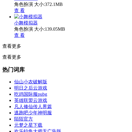
角色扮演
大小:372.1MB
查 看
小舞模拟器
角色扮演
大小:139.05MB
查 看
查看更多
查看更多
热门词库
仙山小农破解版
明日之后云游戏
吃鸡国际服pubg
英雄联盟云游戏
凡人修仙传人界篇
逃跑吧少年神明服
陌陌官方
元梦之星下载
欢乐钓鱼大师无广告版