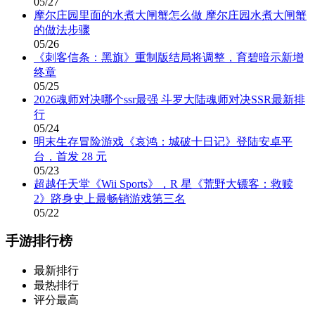
05/27
摩尔庄园里面的水煮大闸蟹怎么做 摩尔庄园水煮大闸蟹
的做法步骤
05/26
《刺客信条：黑旗》重制版结局将调整，育碧暗示新增
终章
05/25
2026魂师对决哪个ssr最强 斗罗大陆魂师对决SSR最新排
行
05/24
明末生存冒险游戏《哀鸿：城破十日记》登陆安卓平
台，首发 28 元
05/23
超越任天堂《Wii Sports》，R 星《荒野大镖客：救赎
2》跻身史上最畅销游戏第三名
05/22
手游排行榜
最新排行
最热排行
评分最高