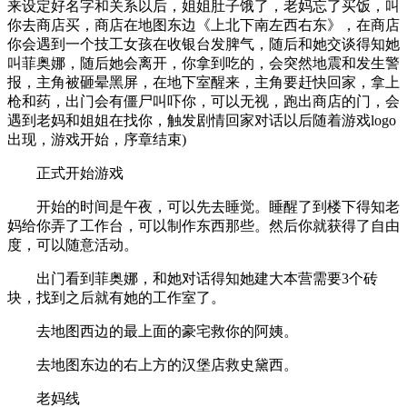
来设定好名字和关系以后，姐姐肚子饿了，老妈忘了买饭，叫
你去商店买，商店在地图东边《上北下南左西右东》，在商店
你会遇到一个技工女孩在收银台发脾气，随后和她交谈得知她
叫菲奥娜，随后她会离开，你拿到吃的，会突然地震和发生警
报，主角被砸晕黑屏，在地下室醒来，主角要赶快回家，拿上
枪和药，出门会有僵尸叫吓你，可以无视，跑出商店的门，会
遇到老妈和姐姐在找你，触发剧情回家对话以后随着游戏logo
出现，游戏开始，序章结束)
正式开始游戏
开始的时间是午夜，可以先去睡觉。睡醒了到楼下得知老
妈给你弄了工作台，可以制作东西那些。然后你就获得了自由
度，可以随意活动。
出门看到菲奥娜，和她对话得知她建大本营需要3个砖
块，找到之后就有她的工作室了。
去地图西边的最上面的豪宅救你的阿姨。
去地图东边的右上方的汉堡店救史黛西。
老妈线