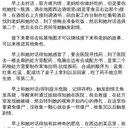
早上去对话，双方难为情，老妈给你做好吃的，但是要你
给她找一瓶酒，酒在地图西边酒馆里(就是零食店右边那个)搜
寻，在酒馆右上方搜到调酒书，回自家工作台制作红葡萄酒后
找到老妈和她对话，到了傍晚去准备吃饭，然后和她对话选择
第二个，然后去自己房间等她触发剧情。
接下来要你去拓展地图才可以继续接下来和老妈的故事。
可以来推进其他角色。
早上和她对话得知她感冒了，要去医院寻找药，到了医院
去一楼走廊的处方室配药，电脑左边有合成配方书，是第二个
药物处方需要制作苯海拉明-抗组胺药。合成的顺序为：蓝黄-
红黄-红蓝，配成功了桌子上拿到以后回家，吃了药不能立即
生效，等第二天。
早上和她对话(得到提示危险，记得存档)，触发剧情主角
发高烧，等醒来时通过姐姐得知她在医院，前去救援，在处方
室发现她被碰，然后转到她的视角开始内心的挣扎，在这里你
要避免僵尸，没收集一颗心就会多一些僵尸，收集完以后触发
剧情。
早上和她对话得知有款神奇的肥皂，在西边的某店里，前