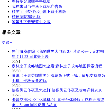
奥特曼兄弟联手手机版
我在末日当牛马下载免广告版
精灵宝可梦伴侣小屋下载手机版
精神病院3联机版
警笛头下载安装中文版
相关文章
更多+
热门游戏改编《我的世界大电影 2》片名公开，定档明
年 7 月 23 日北美上映
05/31
森林之子攻略地图怎么看 森林之子攻略地图探索流程
05/30
腾讯《王者荣耀世界》鸿蒙版正式上线，适配支持华为
手机、平板设备游玩
05/29
侠客风云传夜叉怎么打 侠客风云传夜叉攻略详解2026
05/28
卡普空推出《生化危机 9》多平台体验版：存档无法继
承，Steam 国区仍售 348 元