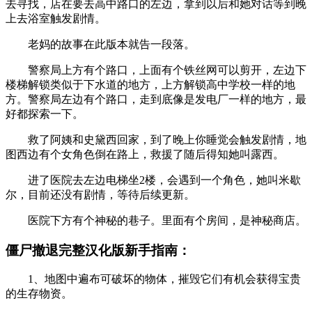
去寻找，店在要去高中路口的左边，拿到以后和她对话等到晚
上去浴室触发剧情。
老妈的故事在此版本就告一段落。
警察局上方有个路口，上面有个铁丝网可以剪开，左边下
楼梯解锁类似于下水道的地方，上方解锁高中学校一样的地
方。警察局左边有个路口，走到底像是发电厂一样的地方，最
好都探索一下。
救了阿姨和史黛西回家，到了晚上你睡觉会触发剧情，地
图西边有个女角色倒在路上，救援了随后得知她叫露西。
进了医院去左边电梯坐2楼，会遇到一个角色，她叫米歇
尔，目前还没有剧情，等待后续更新。
医院下方有个神秘的巷子。里面有个房间，是神秘商店。
僵尸撤退完整汉化版新手指南：
1、地图中遍布可破坏的物体，摧毁它们有机会获得宝贵
的生存物资。