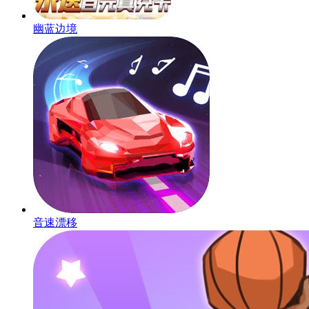
幽蓝边境
音速漂移