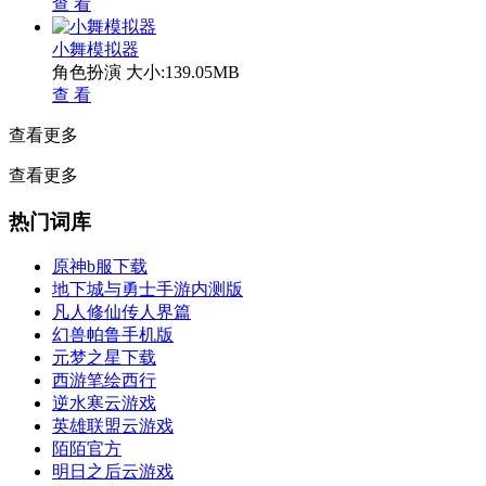
查 看
小舞模拟器
角色扮演
大小:139.05MB
查 看
查看更多
查看更多
热门词库
原神b服下载
地下城与勇士手游内测版
凡人修仙传人界篇
幻兽帕鲁手机版
元梦之星下载
西游笔绘西行
逆水寒云游戏
英雄联盟云游戏
陌陌官方
明日之后云游戏