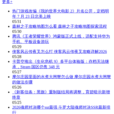
更多+
热门游戏改编《我的世界大电影 2》片名公开，定档明
年 7 月 23 日北美上映
05/31
森林之子攻略地图怎么看 森林之子攻略地图探索流程
05/30
腾讯《王者荣耀世界》鸿蒙版正式上线，适配支持华为
手机、平板设备游玩
05/29
侠客风云传夜叉怎么打 侠客风云传夜叉攻略详解2026
05/28
卡普空推出《生化危机 9》多平台体验版：存档无法继
承，Steam 国区仍售 348 元
05/27
摩尔庄园里面的水煮大闸蟹怎么做 摩尔庄园水煮大闸蟹
的做法步骤
05/26
《刺客信条：黑旗》重制版结局将调整，育碧暗示新增
终章
05/25
2026魂师对决哪个ssr最强 斗罗大陆魂师对决SSR最新排
行