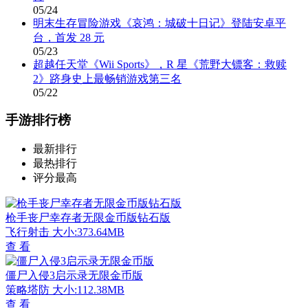
05/24
明末生存冒险游戏《哀鸿：城破十日记》登陆安卓平
台，首发 28 元
05/23
超越任天堂《Wii Sports》，R 星《荒野大镖客：救赎
2》跻身史上最畅销游戏第三名
05/22
手游排行榜
最新排行
最热排行
评分最高
枪手丧尸幸存者无限金币版钻石版
飞行射击
大小:373.64MB
查 看
僵尸入侵3启示录无限金币版
策略塔防
大小:112.38MB
查 看