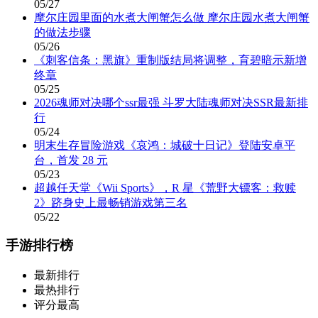
05/27
摩尔庄园里面的水煮大闸蟹怎么做 摩尔庄园水煮大闸蟹
的做法步骤
05/26
《刺客信条：黑旗》重制版结局将调整，育碧暗示新增
终章
05/25
2026魂师对决哪个ssr最强 斗罗大陆魂师对决SSR最新排
行
05/24
明末生存冒险游戏《哀鸿：城破十日记》登陆安卓平
台，首发 28 元
05/23
超越任天堂《Wii Sports》，R 星《荒野大镖客：救赎
2》跻身史上最畅销游戏第三名
05/22
手游排行榜
最新排行
最热排行
评分最高