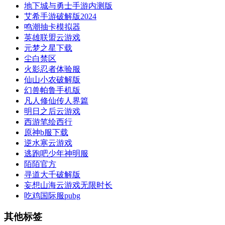
地下城与勇士手游内测版
艾希手游破解版2024
鸣潮抽卡模拟器
英雄联盟云游戏
元梦之星下载
尘白禁区
火影忍者体验服
仙山小农破解版
幻兽帕鲁手机版
凡人修仙传人界篇
明日之后云游戏
西游笔绘西行
原神b服下载
逆水寒云游戏
逃跑吧少年神明服
陌陌官方
寻道大千破解版
妄想山海云游戏无限时长
吃鸡国际服pubg
其他标签