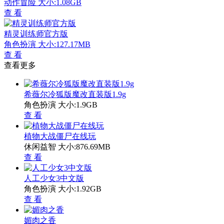
动作冒险
大小:1.08GB
查 看
精灵训练师官方版
角色扮演
大小:127.17MB
查 看
查看更多
希薇尔冷狐版魔改直装版1.9g
角色扮演
大小:1.9GB
查 看
植物大战僵尸在线玩
休闲益智
大小:876.69MB
查 看
人工少女3中文版
角色扮演
大小:1.92GB
查 看
媚肉之香