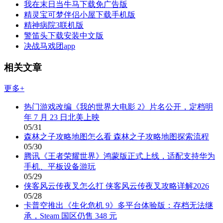
我在末日当牛马下载免广告版
精灵宝可梦伴侣小屋下载手机版
精神病院3联机版
警笛头下载安装中文版
决战马戏团app
相关文章
更多+
热门游戏改编《我的世界大电影 2》片名公开，定档明
年 7 月 23 日北美上映
05/31
森林之子攻略地图怎么看 森林之子攻略地图探索流程
05/30
腾讯《王者荣耀世界》鸿蒙版正式上线，适配支持华为
手机、平板设备游玩
05/29
侠客风云传夜叉怎么打 侠客风云传夜叉攻略详解2026
05/28
卡普空推出《生化危机 9》多平台体验版：存档无法继
承，Steam 国区仍售 348 元