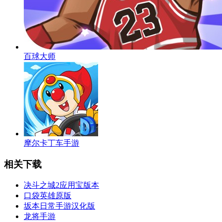
百球大师
摩尔卡丁车手游
相关下载
决斗之城2应用宝版本
口袋英雄原版
坂本日常手游汉化版
龙将手游