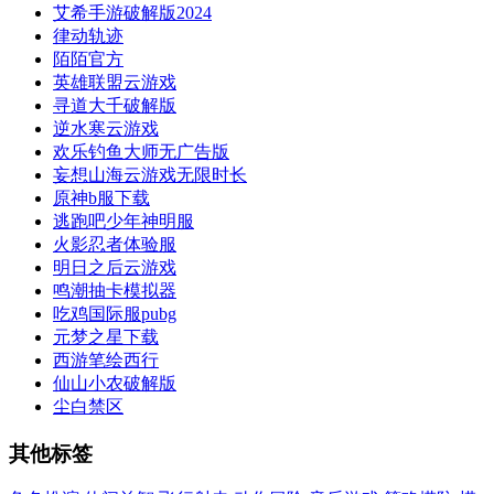
艾希手游破解版2024
律动轨迹
陌陌官方
英雄联盟云游戏
寻道大千破解版
逆水寒云游戏
欢乐钓鱼大师无广告版
妄想山海云游戏无限时长
原神b服下载
逃跑吧少年神明服
火影忍者体验服
明日之后云游戏
鸣潮抽卡模拟器
吃鸡国际服pubg
元梦之星下载
西游笔绘西行
仙山小农破解版
尘白禁区
其他标签