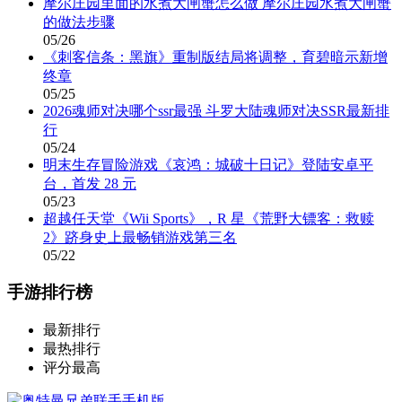
摩尔庄园里面的水煮大闸蟹怎么做 摩尔庄园水煮大闸蟹
的做法步骤
05/26
《刺客信条：黑旗》重制版结局将调整，育碧暗示新增
终章
05/25
2026魂师对决哪个ssr最强 斗罗大陆魂师对决SSR最新排
行
05/24
明末生存冒险游戏《哀鸿：城破十日记》登陆安卓平
台，首发 28 元
05/23
超越任天堂《Wii Sports》，R 星《荒野大镖客：救赎
2》跻身史上最畅销游戏第三名
05/22
手游排行榜
最新排行
最热排行
评分最高