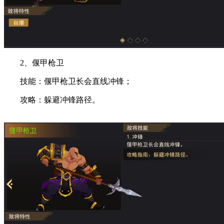
2、偃甲枪卫
技能：偃甲枪卫长会直线冲锋；
攻略：躲避冲锋路径。