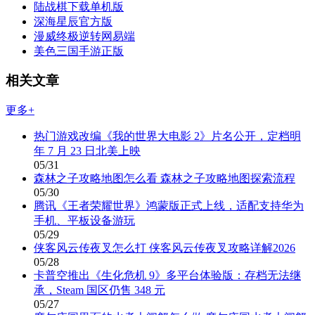
陆战棋下载单机版
深海星辰官方版
漫威终极逆转网易端
美色三国手游正版
相关文章
更多+
热门游戏改编《我的世界大电影 2》片名公开，定档明
年 7 月 23 日北美上映
05/31
森林之子攻略地图怎么看 森林之子攻略地图探索流程
05/30
腾讯《王者荣耀世界》鸿蒙版正式上线，适配支持华为
手机、平板设备游玩
05/29
侠客风云传夜叉怎么打 侠客风云传夜叉攻略详解2026
05/28
卡普空推出《生化危机 9》多平台体验版：存档无法继
承，Steam 国区仍售 348 元
05/27