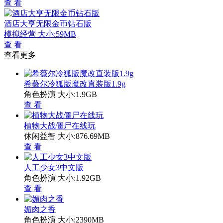
查 看
酒店大亨无限金币钻石版
模拟经营
大小:59MB
查 看
查看更多
希薇尔冷狐版魔改直装版1.9g
角色扮演
大小:1.9GB
查 看
植物大战僵尸在线玩
休闲益智
大小:876.69MB
查 看
人工少女3中文版
角色扮演
大小:1.92GB
查 看
媚肉之香
角色扮演
大小:2390MB