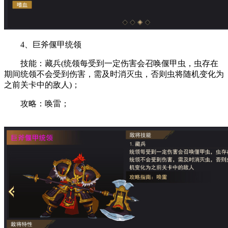
4、巨斧偃甲统领
技能：藏兵(统领每受到一定伤害会召唤偃甲虫，虫存在
期间统领不会受到伤害，需及时消灭虫，否则虫将随机变化为
之前关卡中的敌人)；
攻略：唤雷；