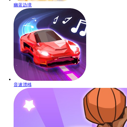
幽蓝边境
音速漂移