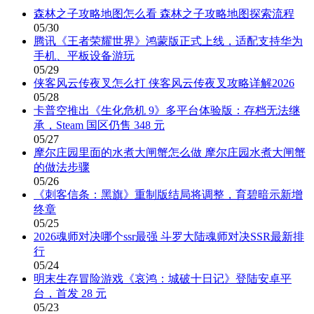
森林之子攻略地图怎么看 森林之子攻略地图探索流程
05/30
腾讯《王者荣耀世界》鸿蒙版正式上线，适配支持华为
手机、平板设备游玩
05/29
侠客风云传夜叉怎么打 侠客风云传夜叉攻略详解2026
05/28
卡普空推出《生化危机 9》多平台体验版：存档无法继
承，Steam 国区仍售 348 元
05/27
摩尔庄园里面的水煮大闸蟹怎么做 摩尔庄园水煮大闸蟹
的做法步骤
05/26
《刺客信条：黑旗》重制版结局将调整，育碧暗示新增
终章
05/25
2026魂师对决哪个ssr最强 斗罗大陆魂师对决SSR最新排
行
05/24
明末生存冒险游戏《哀鸿：城破十日记》登陆安卓平
台，首发 28 元
05/23