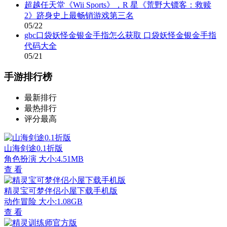
超越任天堂《Wii Sports》，R 星《荒野大镖客：救赎
2》跻身史上最畅销游戏第三名
05/22
gbc口袋妖怪金银金手指怎么获取 口袋妖怪金银金手指
代码大全
05/21
手游排行榜
最新排行
最热排行
评分最高
山海剑途0.1折版
角色扮演
大小:4.51MB
查 看
精灵宝可梦伴侣小屋下载手机版
动作冒险
大小:1.08GB
查 看