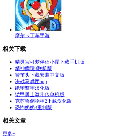
摩尔卡丁车手游
相关下载
精灵宝可梦伴侣小屋下载手机版
精神病院3联机版
警笛头下载安装中文版
决战马戏团app
绝望监牢汉化版
铠甲勇士激斗传单机版
克苏鲁储物柜2下载汉化版
恐怖奶奶3重制版
相关文章
更多+