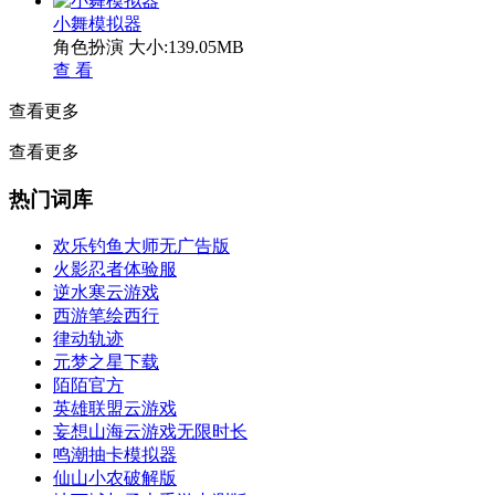
小舞模拟器
角色扮演
大小:139.05MB
查 看
查看更多
查看更多
热门词库
欢乐钓鱼大师无广告版
火影忍者体验服
逆水寒云游戏
西游笔绘西行
律动轨迹
元梦之星下载
陌陌官方
英雄联盟云游戏
妄想山海云游戏无限时长
鸣潮抽卡模拟器
仙山小农破解版