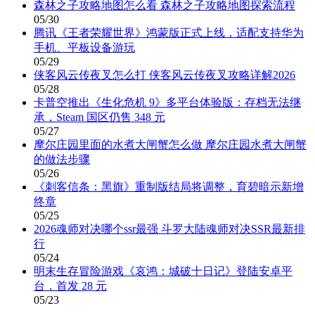
森林之子攻略地图怎么看 森林之子攻略地图探索流程
05/30
腾讯《王者荣耀世界》鸿蒙版正式上线，适配支持华为
手机、平板设备游玩
05/29
侠客风云传夜叉怎么打 侠客风云传夜叉攻略详解2026
05/28
卡普空推出《生化危机 9》多平台体验版：存档无法继
承，Steam 国区仍售 348 元
05/27
摩尔庄园里面的水煮大闸蟹怎么做 摩尔庄园水煮大闸蟹
的做法步骤
05/26
《刺客信条：黑旗》重制版结局将调整，育碧暗示新增
终章
05/25
2026魂师对决哪个ssr最强 斗罗大陆魂师对决SSR最新排
行
05/24
明末生存冒险游戏《哀鸿：城破十日记》登陆安卓平
台，首发 28 元
05/23