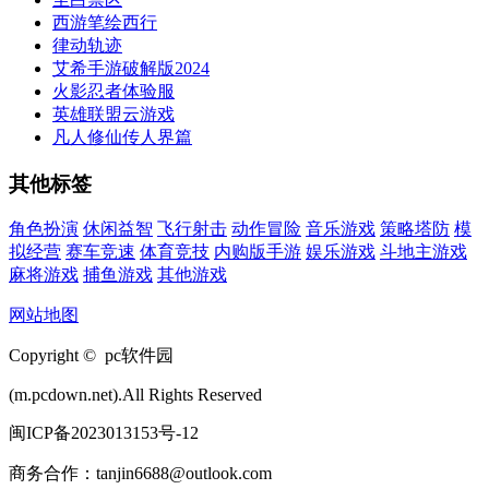
西游笔绘西行
律动轨迹
艾希手游破解版2024
火影忍者体验服
英雄联盟云游戏
凡人修仙传人界篇
其他标签
角色扮演
休闲益智
飞行射击
动作冒险
音乐游戏
策略塔防
模
拟经营
赛车竞速
体育竞技
内购版手游
娱乐游戏
斗地主游戏
麻将游戏
捕鱼游戏
其他游戏
网站地图
Copyright © pc软件园
(m.pcdown.net).All Rights Reserved
闽ICP备2023013153号-12
商务合作：tanjin6688@outlook.com