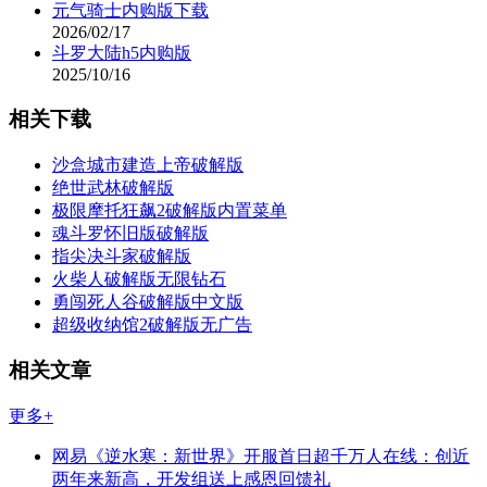
元气骑士内购版下载
2026/02/17
斗罗大陆h5内购版
2025/10/16
相关下载
沙盒城市建造上帝破解版
绝世武林破解版
极限摩托狂飙2破解版内置菜单
魂斗罗怀旧版破解版
指尖决斗家破解版
火柴人破解版无限钻石
勇闯死人谷破解版中文版
超级收纳馆2破解版无广告
相关文章
更多+
网易《逆水寒：新世界》开服首日超千万人在线：创近
两年来新高，开发组送上感恩回馈礼