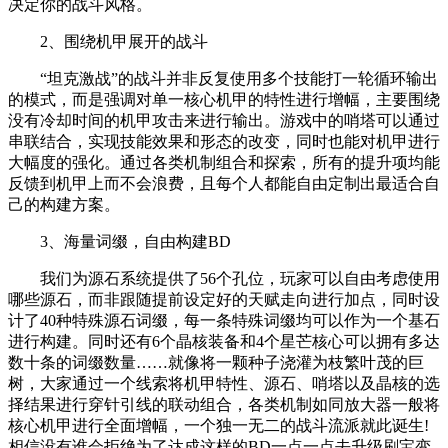
决定你的战斗风格。
2、围绕机甲展开的战斗
“坦克激战”的战斗并非反复使用多个技能打一轮循环输出
的模式，而是强调对单一核心机甲的特性进行增幅，主要围绕
没有冷却时间的机甲攻击来进行输出。游戏中的哨塔可以通过
串联结合，实现技能效果和形态的改变，同时也能对机甲进行
大幅度的强化。通过各类机制组合和探索，所有的提升项均能
反馈到机甲上而不会浪费，且每个人都能自由定制出最适合自
己的构建方案。
3、海量词缀，自由构建BD
我们为源石系统提供了56个孔位，玩家可以自由考虑使用
哪些源石，而非跟随提前设定好的天赋走向进行加点，同时设
计了40种特殊源石词缀，每一条特殊词缀均可以作为一个基石
进行构建。同时还有6个晶核装备和4个星芒核心可以拥有多达
数十条的词缀数量……就像将一颗种子浇灌为枝繁叶茂的巨
树，大家通过一个线索将机甲特性、源石、哨塔以及晶核的选
择结果进行穿针引线的联动组合，各类机制如同放大器一般将
核心机甲进行全面增幅，一个独一无二的战斗流派就此诞生!
相信没有谁会拒绝为了达成这样的BD一点一点去升级刷宝变