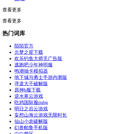
查看更多
查看更多
热门词库
陌陌官方
元梦之星下载
欢乐钓鱼大师无广告版
逃跑吧少年神明服
鸣潮抽卡模拟器
地下城与勇士手游内测版
寻道大千破解版
原神b服下载
逆水寒云游戏
吃鸡国际服pubg
明日之后云游戏
妄想山海云游戏无限时长
仙山小农破解版
幻兽帕鲁手机版
尘白禁区