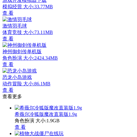
游戏开发模拟器下载
模拟经营
大小:33.77MB
查 看
激情羽毛球
体育竞技
大小:73.11MB
查 看
神州御剑传单机版
角色扮演
大小:2424.34MB
查 看
恐龙小岛游戏
动作冒险
大小:86.1MB
查 看
查看更多
希薇尔冷狐版魔改直装版1.9g
角色扮演
大小:1.9GB
查 看