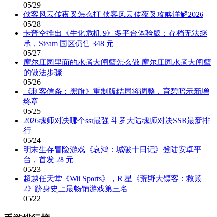
05/29
侠客风云传夜叉怎么打 侠客风云传夜叉攻略详解2026
05/28
卡普空推出《生化危机 9》多平台体验版：存档无法继
承，Steam 国区仍售 348 元
05/27
摩尔庄园里面的水煮大闸蟹怎么做 摩尔庄园水煮大闸蟹
的做法步骤
05/26
《刺客信条：黑旗》重制版结局将调整，育碧暗示新增
终章
05/25
2026魂师对决哪个ssr最强 斗罗大陆魂师对决SSR最新排
行
05/24
明末生存冒险游戏《哀鸿：城破十日记》登陆安卓平
台，首发 28 元
05/23
超越任天堂《Wii Sports》，R 星《荒野大镖客：救赎
2》跻身史上最畅销游戏第三名
05/22