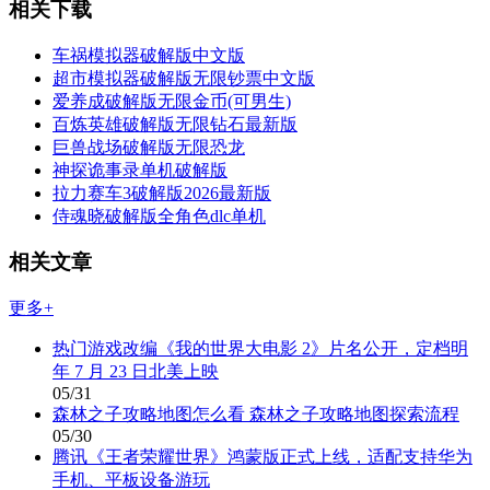
相关下载
车祸模拟器破解版中文版
超市模拟器破解版无限钞票中文版
爱养成破解版无限金币(可男生)
百炼英雄破解版无限钻石最新版
巨兽战场破解版无限恐龙
神探诡事录单机破解版
拉力赛车3破解版2026最新版
侍魂晓破解版全角色dlc单机
相关文章
更多+
热门游戏改编《我的世界大电影 2》片名公开，定档明
年 7 月 23 日北美上映
05/31
森林之子攻略地图怎么看 森林之子攻略地图探索流程
05/30
腾讯《王者荣耀世界》鸿蒙版正式上线，适配支持华为
手机、平板设备游玩