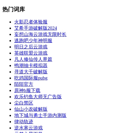
热门词库
火影忍者体验服
艾希手游破解版2024
妄想山海云游戏无限时长
逃跑吧少年神明服
明日之后云游戏
英雄联盟云游戏
凡人修仙传人界篇
鸣潮抽卡模拟器
寻道大千破解版
吃鸡国际服pubg
陌陌官方
原神b服下载
欢乐钓鱼大师无广告版
尘白禁区
仙山小农破解版
地下城与勇士手游内测版
律动轨迹
逆水寒云游戏