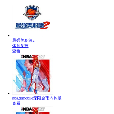
最强美职篮2
体育竞技
查看
nba2kmobile无限金币内购版
查看