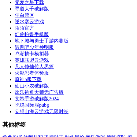
元梦之星下载
寻道大千破解版
尘白禁区
逆水寒云游戏
陌陌官方
幻兽帕鲁手机版
地下城与勇士手游内测版
逃跑吧少年神明服
鸣潮抽卡模拟器
英雄联盟云游戏
凡人修仙传人界篇
火影忍者体验服
原神b服下载
仙山小农破解版
欢乐钓鱼大师无广告版
艾希手游破解版2024
吃鸡国际服pubg
妄想山海云游戏无限时长
其他标签