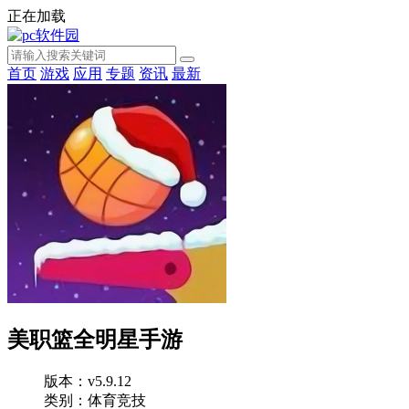
正在加载
首页
游戏
应用
专题
资讯
最新
美职篮全明星手游
版本：v5.9.12
类别：体育竞技