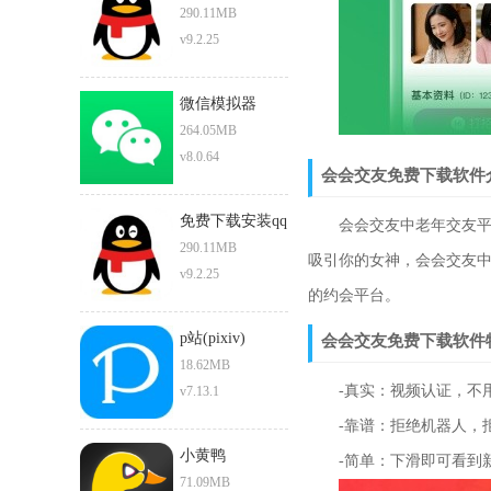
290.11MB
v9.2.25
微信模拟器
264.05MB
v8.0.64
会会交友免费下载软件
免费下载安装qq
会会交友中老年交友平台
290.11MB
吸引你的女神，会会交友
v9.2.25
的约会平台。
p站(pixiv)
会会交友免费下载软件
18.62MB
-真实：视频认证，不用
v7.13.1
-靠谱：拒绝机器人，拒
小黄鸭
-简单：下滑即可看到新
71.09MB