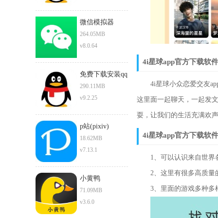
微信模拟器
264.05MB
v8.0.64
4i星球app官方下载软
免费下载安装qq
4i星球小众恋爱交友ap
290.11MB
v9.2.25
这里面一起聊天，一起发
耍，让我们的生活充满欢
p站(pixiv)
4i星球app官方下载软
18.62MB
v7.13.1
1、可以认识来自世界各
2、这里有很多高质量的
小黄鸭
3、里面的游戏多种多样
71.09MB
v3.6.0