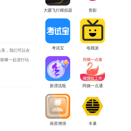
大疆飞行模拟器
剪影
考试宝
电视派
关系，我们可以在
，能够一起进行玩
新漂流瓶
阿姨一点通
画质增强
丰巢