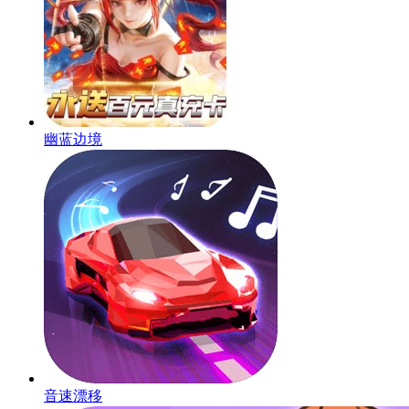
幽蓝边境
音速漂移