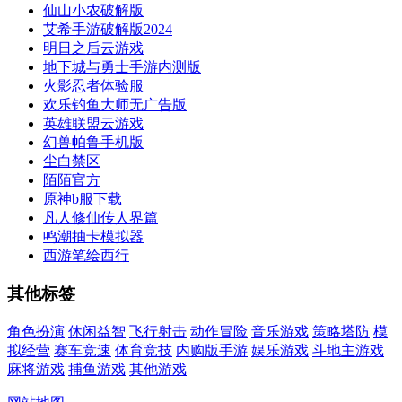
仙山小农破解版
艾希手游破解版2024
明日之后云游戏
地下城与勇士手游内测版
火影忍者体验服
欢乐钓鱼大师无广告版
英雄联盟云游戏
幻兽帕鲁手机版
尘白禁区
陌陌官方
原神b服下载
凡人修仙传人界篇
鸣潮抽卡模拟器
西游笔绘西行
其他标签
角色扮演
休闲益智
飞行射击
动作冒险
音乐游戏
策略塔防
模
拟经营
赛车竞速
体育竞技
内购版手游
娱乐游戏
斗地主游戏
麻将游戏
捕鱼游戏
其他游戏