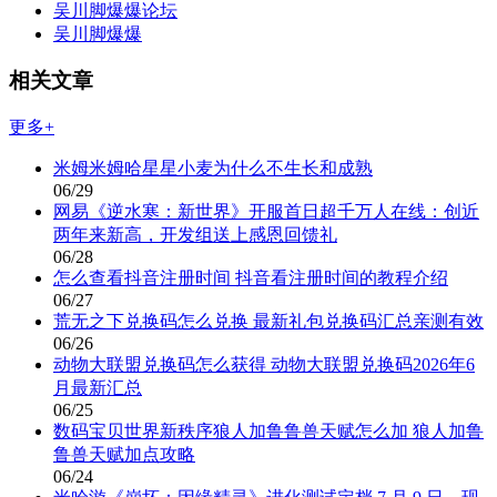
吴川脚爆爆论坛
吴川脚爆爆
相关文章
更多+
米姆米姆哈星星小麦为什么不生长和成熟
06/29
网易《逆水寒：新世界》开服首日超千万人在线：创近
两年来新高，开发组送上感恩回馈礼
06/28
怎么查看抖音注册时间 抖音看注册时间的教程介绍
06/27
荒无之下兑换码怎么兑换 最新礼包兑换码汇总亲测有效
06/26
动物大联盟兑换码怎么获得 动物大联盟兑换码2026年6
月最新汇总
06/25
数码宝贝世界新秩序狼人加鲁鲁兽天赋怎么加 狼人加鲁
鲁兽天赋加点攻略
06/24