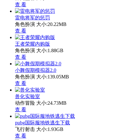
查 看
雷电将军的惩罚
角色扮演
大小:20.22MB
查 看
王者荣耀内购版
角色扮演
大小:1.88GB
查 看
小舞假期模拟器2.0
角色扮演
大小:139.05MB
查 看
兽化实验室
动作冒险
大小:24.73MB
查 看
pubg国际服地铁逃生下载
飞行射击
大小:1.93GB
查 看