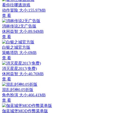
看你往哪逃游戏
动作冒险
大小:155.97MB
查 看
消林传说2无广告版
休闲益智
大小:89.94MB
查 看
白银之城官方版
策略塔防
大小:0MB
查 看
消灭星星2017(免费)
休闲益智
大小:40.76MB
查 看
混乱封神0.05折版
角色扮演
大小:466.41MB
查 看
伽蓝城堡MOD作弊菜单版