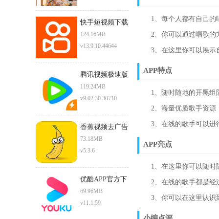
1、每个人都有自己的唱
快手短视频下载
免费版
124.16MB
2、你可以通过唱歌的方
v13.9.10.44644
3、在这里你可以展示自
APP特点
腾讯视频极速版
119.24MB
1、随时随地的开黑组队
v9.02.30.30710
2、海量优质歌手资源，
3、在线的歌手可以进行
香蕉视频去广告
版
73.18MB
APP亮点
v5.3.6
1、在这里你可以随时随
优酷APP官方下
2、在线的歌手都是经过
载安装
69.96MB
3、你可以在这里认识到
v11.1.59
小编点评