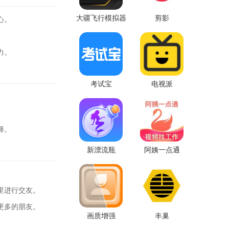
大疆飞行模拟器
剪影
心。
力。
考试宝
电视派
。
。
择。
新漂流瓶
阿姨一点通
里进行交友。
更多的朋友。
画质增强
丰巢