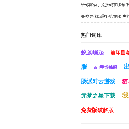
给你露俩手兑换码在哪领 
大全
失控进化隐藏补给在哪 失
热门词库
蚁族崛起
崩坏星
服
dnf手游韩服
肠派对云游戏
猫
我
元梦之星下载
免费版破解版