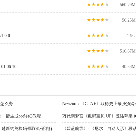
560.79M
56.25M
.0.0
1.9G
516.67M
.06.10
40.83M
对怎么办
Newzoo：《GTA 6》取得史上最强
望售出 3700 万-5100 万份
imi一键生成ppt详细教程
万代南梦宫《数码宝贝 UP》登陆苹果 i
主打数码兽收集养成与进化
 楚新钓兑换码领取流程详解
《碧蓝航线》×《尼尔：自动人形》联