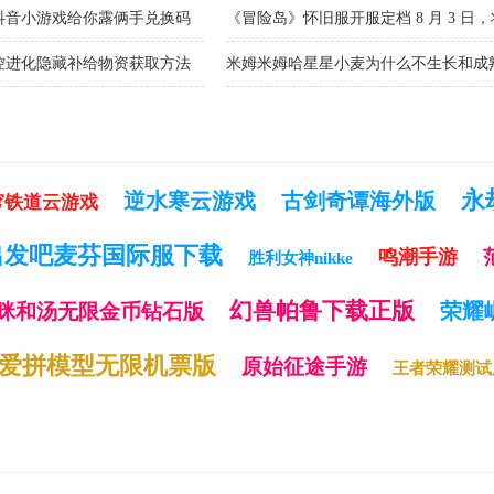
7 月 16 日上线
抖音小游戏给你露俩手兑换码
《冒险岛》怀旧服开服定档 8 月 3 日
营模式
控进化隐藏补给物资获取方法
米姆米姆哈星星小麦为什么不生长和成
永
逆水寒云游戏
古剑奇谭海外版
穹铁道云游戏
出发吧麦芬国际服下载
鸣潮手游
胜利女神nikke
幻兽帕鲁下载正版
荣耀崛
咪和汤无限金币钻石版
爱拼模型无限机票版
原始征途手游
王者荣耀测试