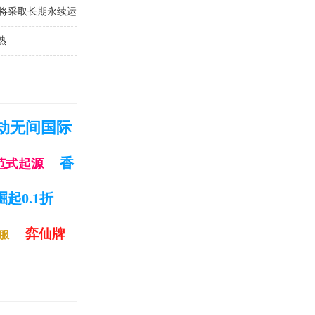
，将采取长期永续运
熟
劫无间国际
香
范式起源
起0.1折
弈仙牌
服