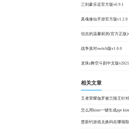
三剑豪乐逗官方版v6.9.1
真魂修仙手游官方版v1.2.0
伯吉的温馨厨房(官方正版)v1
战争派对switch版v1.0.0
龙珠z舞空斗剧中文版v2021.01
相关文章
王者荣耀伽罗被兰陵王针
怎么用kimi一键生成ppt k
楚新钓游戏兑换码在哪领取