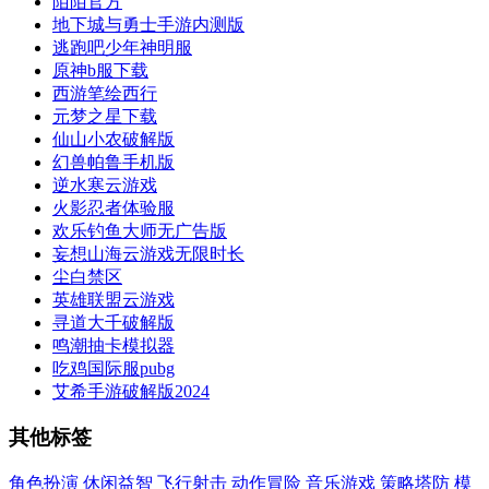
陌陌官方
地下城与勇士手游内测版
逃跑吧少年神明服
原神b服下载
西游笔绘西行
元梦之星下载
仙山小农破解版
幻兽帕鲁手机版
逆水寒云游戏
火影忍者体验服
欢乐钓鱼大师无广告版
妄想山海云游戏无限时长
尘白禁区
英雄联盟云游戏
寻道大千破解版
鸣潮抽卡模拟器
吃鸡国际服pubg
艾希手游破解版2024
其他标签
角色扮演
休闲益智
飞行射击
动作冒险
音乐游戏
策略塔防
模