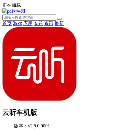
正在加载
首页
游戏
应用
专题
资讯
最新
云听车机版
版本：v2.8.0.0001