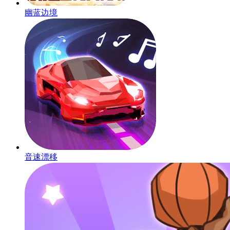
幽蓝边境
音速漂移