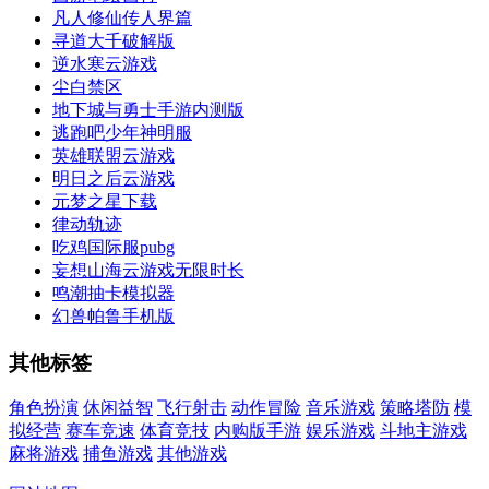
凡人修仙传人界篇
寻道大千破解版
逆水寒云游戏
尘白禁区
地下城与勇士手游内测版
逃跑吧少年神明服
英雄联盟云游戏
明日之后云游戏
元梦之星下载
律动轨迹
吃鸡国际服pubg
妄想山海云游戏无限时长
鸣潮抽卡模拟器
幻兽帕鲁手机版
其他标签
角色扮演
休闲益智
飞行射击
动作冒险
音乐游戏
策略塔防
模
拟经营
赛车竞速
体育竞技
内购版手游
娱乐游戏
斗地主游戏
麻将游戏
捕鱼游戏
其他游戏