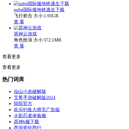
pubg国际服地铁逃生下载
飞行射击
大小:1.93GB
查 看
原神云游戏
角色扮演
大小:372.1MB
查 看
查看更多
查看更多
热门词库
仙山小农破解版
艾希手游破解版2024
陌陌官方
欢乐钓鱼大师无广告版
火影忍者体验服
原神b服下载
西游笔绘西行