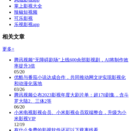
掌上影视大全
辣椒短视频
可乐影视
乐视影视app
相关文章
更多+
腾讯视频“无障碍剧场”上线600余部影视剧，AI将制作效
率提升3倍
05/20
优酷与番茄小说达成合作，共同推动网文IP实现影视化
和动漫化落地
03/26
腾讯视频公布2023影视年度大剧片单：超170剧集，含斗
罗大陆2、三体2等
06/20
小米电视影视会员、小米影视会员双端整合，升级为小
米影视VIP
12/19
有什么免费的影视软件还可以下载离线看