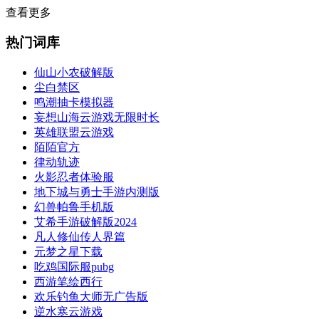
查看更多
热门词库
仙山小农破解版
尘白禁区
鸣潮抽卡模拟器
妄想山海云游戏无限时长
英雄联盟云游戏
陌陌官方
律动轨迹
火影忍者体验服
地下城与勇士手游内测版
幻兽帕鲁手机版
艾希手游破解版2024
凡人修仙传人界篇
元梦之星下载
吃鸡国际服pubg
西游笔绘西行
欢乐钓鱼大师无广告版
逆水寒云游戏