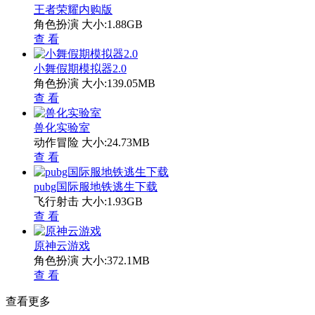
王者荣耀内购版
角色扮演
大小:1.88GB
查 看
小舞假期模拟器2.0
角色扮演
大小:139.05MB
查 看
兽化实验室
动作冒险
大小:24.73MB
查 看
pubg国际服地铁逃生下载
飞行射击
大小:1.93GB
查 看
原神云游戏
角色扮演
大小:372.1MB
查 看
查看更多