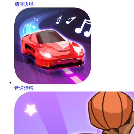
幽蓝边境
音速漂移