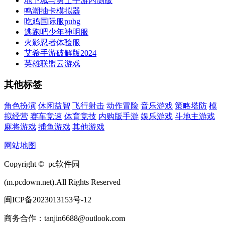
地下城与勇士手游内测版
鸣潮抽卡模拟器
吃鸡国际服pubg
逃跑吧少年神明服
火影忍者体验服
艾希手游破解版2024
英雄联盟云游戏
其他标签
角色扮演
休闲益智
飞行射击
动作冒险
音乐游戏
策略塔防
模
拟经营
赛车竞速
体育竞技
内购版手游
娱乐游戏
斗地主游戏
麻将游戏
捕鱼游戏
其他游戏
网站地图
Copyright © pc软件园
(m.pcdown.net).All Rights Reserved
闽ICP备2023013153号-12
商务合作：tanjin6688@outlook.com