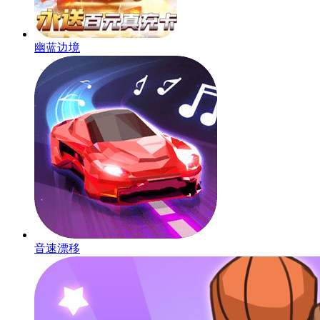
幽蓝边境
音速漂移