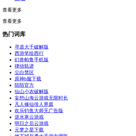
查看更多
查看更多
热门词库
寻道大千破解版
西游笔绘西行
幻兽帕鲁手机版
律动轨迹
尘白禁区
原神b服下载
陌陌官方
仙山小农破解版
妄想山海云游戏无限时长
凡人修仙传人界篇
欢乐钓鱼大师无广告版
逆水寒云游戏
明日之后云游戏
元梦之星下载