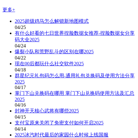
更多+
2025超级鸡马怎么解锁新地图模式
04/25
有什么好看的七日世界捏脸数据女推荐-捏脸数据女分享
码大全2025
04/24
爆裂小队和荒野乱斗的区别在哪2025
04/22
现在00后都玩什么社交软件2025
04/18
群星纪元礼包码怎么用-通用礼包兑换码及使用方法分享
2025
04/17
掌门下山兑换码在哪用 掌门下山兑换码使用方法及汇总
2025
04/16
封神开天核心武将有哪些2025
04/15
支付宝原来关闭了免密支付如何开启2025
04/14
2025冰汽时代最后的家园什么时候上线国服