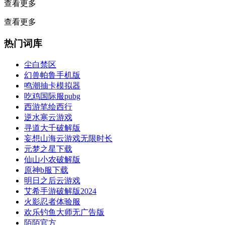
查看更多
查看更多
热门词库
尘白禁区
幻兽帕鲁手机版
鸣潮抽卡模拟器
吃鸡国际服pubg
西游笔绘西行
逆水寒云游戏
寻道大千破解版
妄想山海云游戏无限时长
元梦之星下载
仙山小农破解版
原神b服下载
明日之后云游戏
艾希手游破解版2024
火影忍者体验服
欢乐钓鱼大师无广告版
陌陌官方