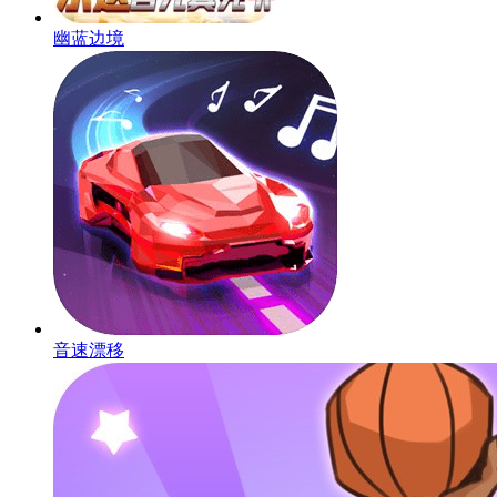
幽蓝边境
音速漂移