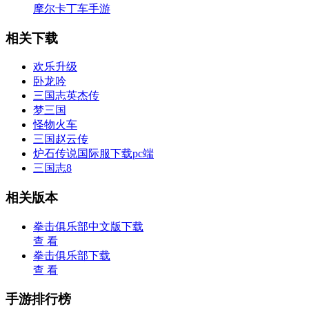
摩尔卡丁车手游
相关下载
欢乐升级
卧龙吟
三国志英杰传
梦三国
怪物火车
三国赵云传
炉石传说国际服下载pc端
三国志8
相关版本
拳击俱乐部中文版下载
查 看
拳击俱乐部下载
查 看
手游排行榜