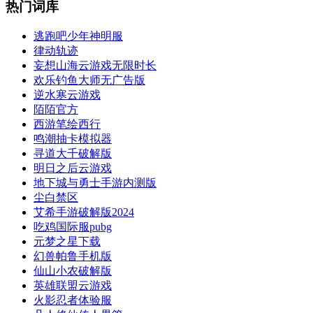
热门词库
逃跑吧少年神明服
律动轨迹
妄想山海云游戏无限时长
欢乐钓鱼大师无广告版
逆水寒云游戏
陌陌官方
西游笔绘西行
鸣潮抽卡模拟器
寻道大千破解版
明日之后云游戏
地下城与勇士手游内测版
尘白禁区
艾希手游破解版2024
吃鸡国际服pubg
元梦之星下载
幻兽帕鲁手机版
仙山小农破解版
英雄联盟云游戏
火影忍者体验服