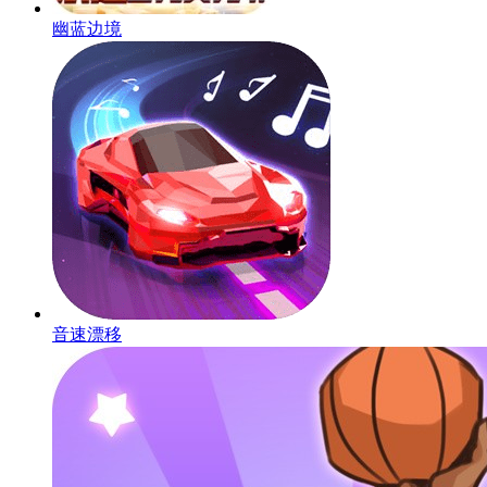
幽蓝边境
音速漂移