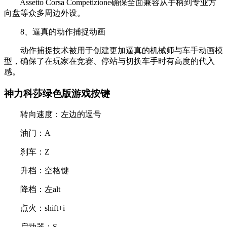
Assetto Corsa Competizione确保全面兼容从手柄到专业方
向盘等众多周边外设。
8、逼真的动作捕捉动画
动作捕捉技术被用于创建更加逼真的机械师与车手动画模
型，确保了在玩家在竞赛、停站与切换车手时有高度的代入
感。
神力科莎绿色版游戏按键
转向速度：左边的逗号
油门：A
刹车：Z
升档：空格键
降档：左alt
点火：shift+i
启动器：S