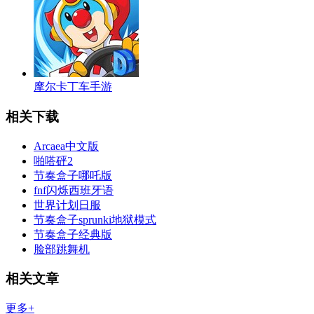
摩尔卡丁车手游
相关下载
Arcaea中文版
啪嗒砰2
节奏盒子哪吒版
fnf闪烁西班牙语
世界计划日服
节奏盒子sprunki地狱模式
节奏盒子经典版
脸部跳舞机
相关文章
更多+