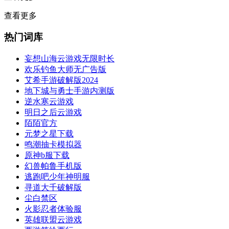
查看更多
热门词库
妄想山海云游戏无限时长
欢乐钓鱼大师无广告版
艾希手游破解版2024
地下城与勇士手游内测版
逆水寒云游戏
明日之后云游戏
陌陌官方
元梦之星下载
鸣潮抽卡模拟器
原神b服下载
幻兽帕鲁手机版
逃跑吧少年神明服
寻道大千破解版
尘白禁区
火影忍者体验服
英雄联盟云游戏