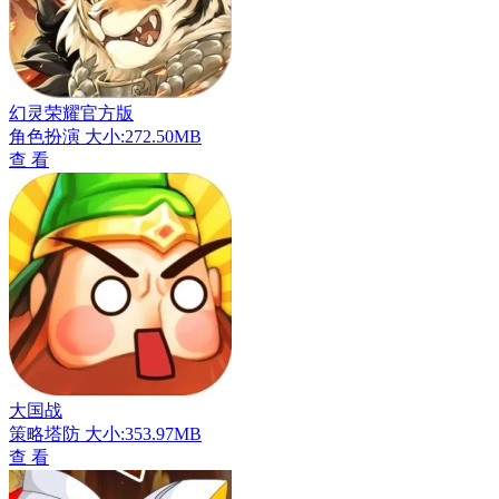
幻灵荣耀官方版
角色扮演
大小:272.50MB
查 看
大国战
策略塔防
大小:353.97MB
查 看