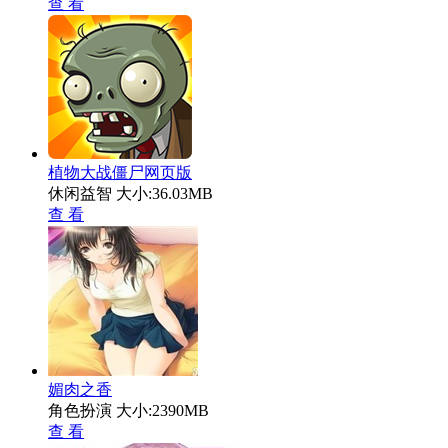
查 看
植物大战僵尸网页版
休闲益智
大小:36.03MB
查 看
媚肉之香
角色扮演
大小:2390MB
查 看