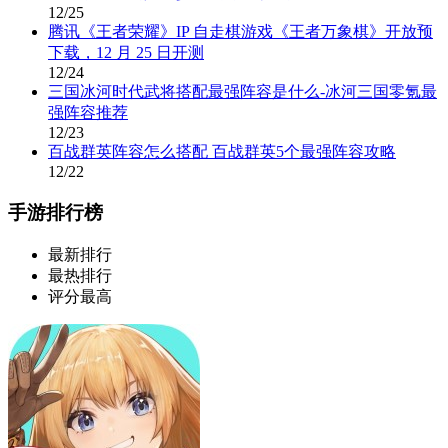
12/25
腾讯《王者荣耀》IP 自走棋游戏《王者万象棋》开放预
下载，12 月 25 日开测
12/24
三国冰河时代武将搭配最强阵容是什么-冰河三国零氪最
强阵容推荐
12/23
百战群英阵容怎么搭配 百战群英5个最强阵容攻略
12/22
手游排行榜
最新排行
最热排行
评分最高