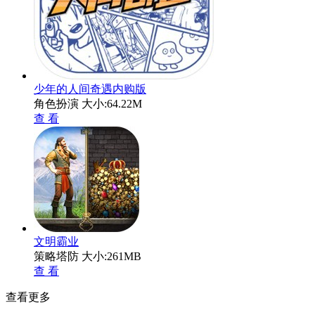
少年的人间奇遇内购版
角色扮演
大小:64.22M
查 看
文明霸业
策略塔防
大小:261MB
查 看
查看更多