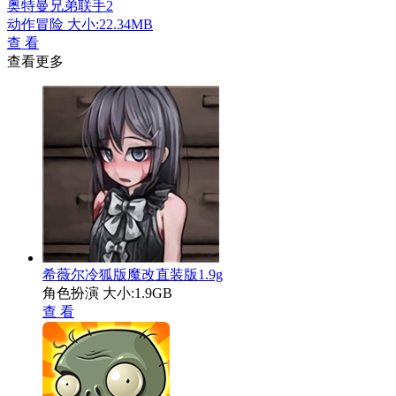
奥特曼兄弟联手2
动作冒险
大小:22.34MB
查 看
查看更多
希薇尔冷狐版魔改直装版1.9g
角色扮演
大小:1.9GB
查 看