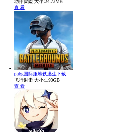
动作冒险
大小:24.73MB
查 看
pubg国际服地铁逃生下载
飞行射击
大小:1.93GB
查 看