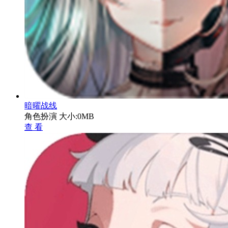
暗曜战线
角色扮演
大小:0MB
查 看