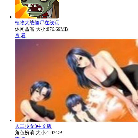
植物大战僵尸在线玩
休闲益智
大小:876.69MB
查 看
人工少女3中文版
角色扮演
大小:1.92GB