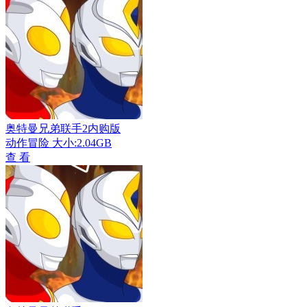
奥特曼兄弟联手2内购版
动作冒险
大小:2.04GB
查 看