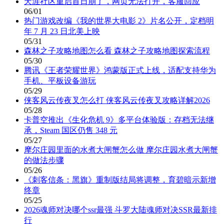
天涯社区重启首日崩了，网页无法打开，客服回应
06/01
热门游戏改编《我的世界大电影 2》片名公开，定档明
年 7 月 23 日北美上映
05/31
森林之子攻略地图怎么看 森林之子攻略地图探索流程
05/30
腾讯《王者荣耀世界》鸿蒙版正式上线，适配支持华为
手机、平板设备游玩
05/29
侠客风云传夜叉怎么打 侠客风云传夜叉攻略详解2026
05/28
卡普空推出《生化危机 9》多平台体验版：存档无法继
承，Steam 国区仍售 348 元
05/27
摩尔庄园里面的水煮大闸蟹怎么做 摩尔庄园水煮大闸蟹
的做法步骤
05/26
《刺客信条：黑旗》重制版结局将调整，育碧暗示新增
终章
05/25
2026魂师对决哪个ssr最强 斗罗大陆魂师对决SSR最新排
行