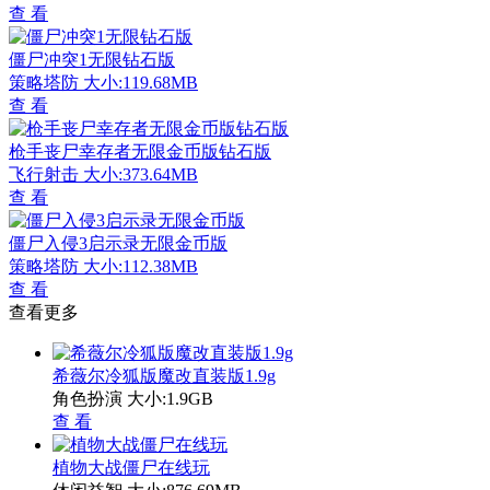
查 看
僵尸冲突1无限钻石版
策略塔防
大小:119.68MB
查 看
枪手丧尸幸存者无限金币版钻石版
飞行射击
大小:373.64MB
查 看
僵尸入侵3启示录无限金币版
策略塔防
大小:112.38MB
查 看
查看更多
希薇尔冷狐版魔改直装版1.9g
角色扮演
大小:1.9GB
查 看
植物大战僵尸在线玩