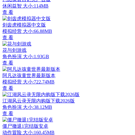
休闲益智
大小:114MB
查 看
剑齿虎模拟器中文版
模拟经营
大小:66.88MB
查 看
花与剑游戏
角色扮演
大小:1.93GB
查 看
阿凡达孩童世界最新版本
模拟经营
大小:722.74MB
查 看
江湖风云录无限内购版下载2026版
角色扮演
大小:38.12MB
查 看
僵尸撤退1完结版安卓
动作冒险
大小:160.45MB