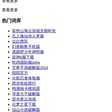
查看更多
查看更多
热门词库
妄想山海云游戏无限时长
凡人修仙传人界篇
尘白禁区
幻兽帕鲁手机版
逃跑吧少年神明服
原神b服下载
吃鸡国际服pubg
艾希手游破解版2024
陌陌官方
火影忍者体验服
西游笔绘西行
鸣潮抽卡模拟器
寻道大千破解版
逆水寒云游戏
元梦之星下载
仙山小农破解版