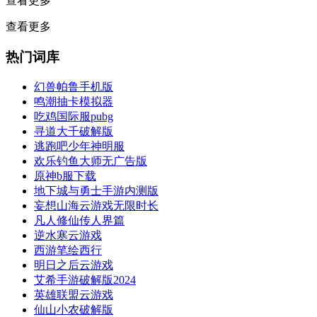
查看更多
查看更多
热门词库
幻兽帕鲁手机版
鸣潮抽卡模拟器
吃鸡国际服pubg
寻道大千破解版
逃跑吧少年神明服
欢乐钓鱼大师无广告版
原神b服下载
地下城与勇士手游内测版
妄想山海云游戏无限时长
凡人修仙传人界篇
逆水寒云游戏
西游笔绘西行
明日之后云游戏
艾希手游破解版2024
英雄联盟云游戏
仙山小农破解版