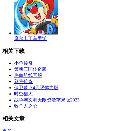
摩尔卡丁车手游
相关下载
小鱼传奇
策魂三国传奇版
热血航线官服
莽荒传奇
保卫萝卜4无限体力版
时空猎人
战争与文明无限资源苹果版2023
牧羊人之心
相关文章
更多+