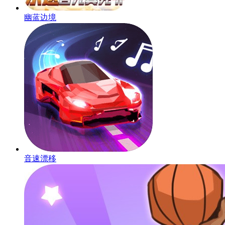
幽蓝边境
音速漂移