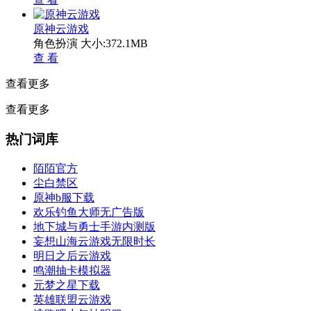
原神云游戏
角色扮演
大小:372.1MB
查 看
查看更多
查看更多
热门词库
陌陌官方
尘白禁区
原神b服下载
欢乐钓鱼大师无广告版
地下城与勇士手游内测版
妄想山海云游戏无限时长
明日之后云游戏
鸣潮抽卡模拟器
元梦之星下载
英雄联盟云游戏