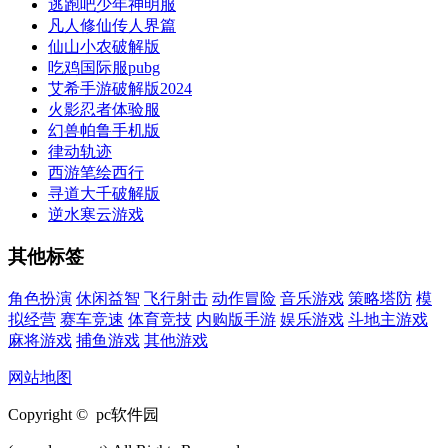
逃跑吧少年神明服
凡人修仙传人界篇
仙山小农破解版
吃鸡国际服pubg
艾希手游破解版2024
火影忍者体验服
幻兽帕鲁手机版
律动轨迹
西游笔绘西行
寻道大千破解版
逆水寒云游戏
其他标签
角色扮演
休闲益智
飞行射击
动作冒险
音乐游戏
策略塔防
模
拟经营
赛车竞速
体育竞技
内购版手游
娱乐游戏
斗地主游戏
麻将游戏
捕鱼游戏
其他游戏
网站地图
Copyright © pc软件园