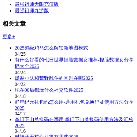
最强祖师无限充值版
最强祖师九游版
相关文章
更多+
2025超级鸡马怎么解锁新地图模式
04/25
有什么好看的七日世界捏脸数据女推荐-捏脸数据女分享
码大全2025
04/24
爆裂小队和荒野乱斗的区别在哪2025
04/22
现在00后都玩什么社交软件2025
04/18
群星纪元礼包码怎么用-通用礼包兑换码及使用方法分享
2025
04/17
掌门下山兑换码在哪用 掌门下山兑换码使用方法及汇总
2025
04/16
封神开天核心武将有哪些2025