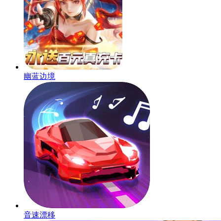
幽蓝边境
音速漂移