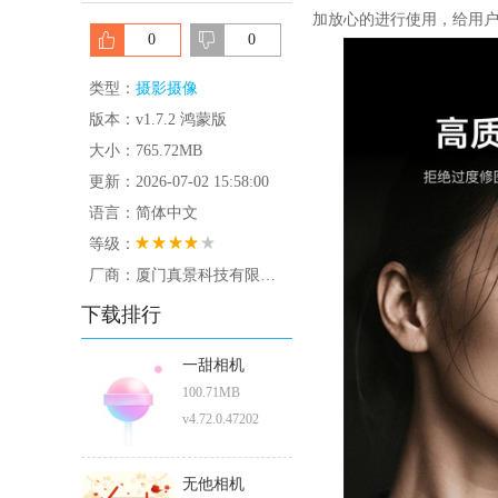
加放心的进行使用，给用
0
0
类型：
摄影摄像
版本：v1.7.2 鸿蒙版
大小：765.72MB
更新：2026-07-02 15:58:00
语言：简体中文
等级：
厂商：厦门真景科技有限公司
下载排行
一甜相机
100.71MB
v4.72.0.47202
无他相机