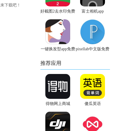
快来下载吧！
好截图2去水印免费
富士相机app
版
一键换发型app免费
pixellab中文版免费
版
版
推荐应用
得物网上商城
傻瓜英语