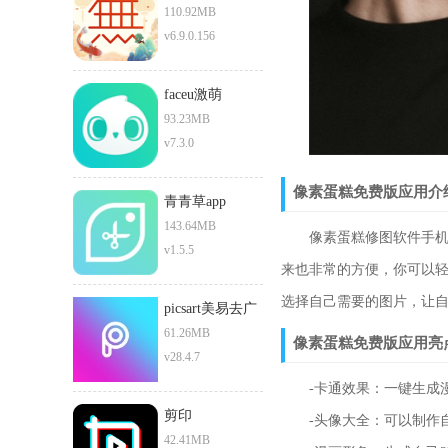
110.92MB
v6.9.0.156
faceu激萌
93.23MB
v7.3.0
像素蛋糕免费版应用介
青青草app
143.64MB
像素蛋糕修图软件手机版
v1.5.5
来也非常的方便，你可以
选择自己需要的图片，让
picsart美易去广
告版
61.26MB
像素蛋糕免费版应用亮
v28.4.7
-卡通效果：一键生成漫
剪印
-头像大全：可以制作自
42.41MB