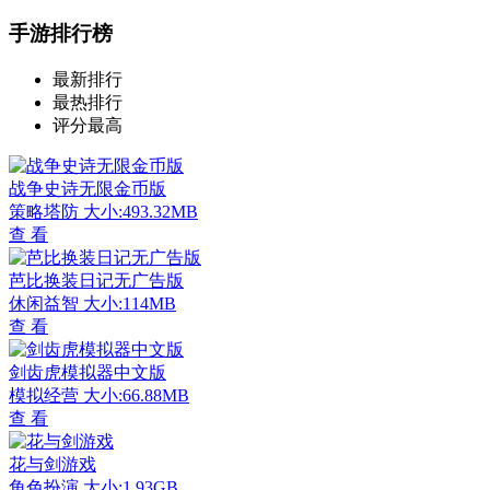
手游排行榜
最新排行
最热排行
评分最高
战争史诗无限金币版
策略塔防
大小:493.32MB
查 看
芭比换装日记无广告版
休闲益智
大小:114MB
查 看
剑齿虎模拟器中文版
模拟经营
大小:66.88MB
查 看
花与剑游戏
角色扮演
大小:1.93GB