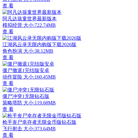
查 看
阿凡达孩童世界最新版本
模拟经营
大小:722.74MB
查 看
江湖风云录无限内购版下载2026版
角色扮演
大小:38.12MB
查 看
僵尸撤退1完结版安卓
动作冒险
大小:160.45MB
查 看
僵尸冲突1无限钻石版
策略塔防
大小:119.68MB
查 看
枪手丧尸幸存者无限金币版钻石版
飞行射击
大小:373.64MB
查 看