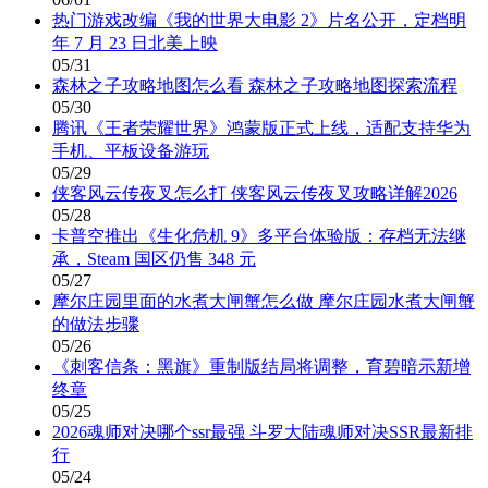
热门游戏改编《我的世界大电影 2》片名公开，定档明
年 7 月 23 日北美上映
05/31
森林之子攻略地图怎么看 森林之子攻略地图探索流程
05/30
腾讯《王者荣耀世界》鸿蒙版正式上线，适配支持华为
手机、平板设备游玩
05/29
侠客风云传夜叉怎么打 侠客风云传夜叉攻略详解2026
05/28
卡普空推出《生化危机 9》多平台体验版：存档无法继
承，Steam 国区仍售 348 元
05/27
摩尔庄园里面的水煮大闸蟹怎么做 摩尔庄园水煮大闸蟹
的做法步骤
05/26
《刺客信条：黑旗》重制版结局将调整，育碧暗示新增
终章
05/25
2026魂师对决哪个ssr最强 斗罗大陆魂师对决SSR最新排
行
05/24