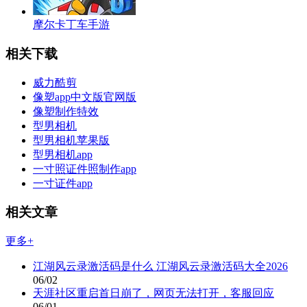
摩尔卡丁车手游
相关下载
威力酷剪
像塑app中文版官网版
像塑制作特效
型男相机
型男相机苹果版
型男相机app
一寸照证件照制作app
一寸证件app
相关文章
更多+
江湖风云录激活码是什么 江湖风云录激活码大全2026
06/02
天涯社区重启首日崩了，网页无法打开，客服回应
06/01