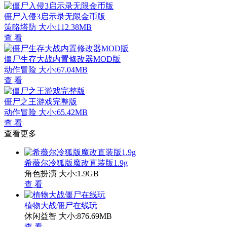
僵尸入侵3启示录无限金币版
策略塔防
大小:112.38MB
查 看
僵尸生存大战内置修改器MOD版
动作冒险
大小:67.04MB
查 看
僵尸之王游戏完整版
动作冒险
大小:65.42MB
查 看
查看更多
希薇尔冷狐版魔改直装版1.9g
角色扮演
大小:1.9GB
查 看
植物大战僵尸在线玩
休闲益智
大小:876.69MB
查 看