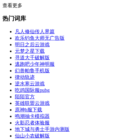
查看更多
热门词库
凡人修仙传人界篇
欢乐钓鱼大师无广告版
明日之后云游戏
元梦之星下载
寻道大千破解版
逃跑吧少年神明服
幻兽帕鲁手机版
律动轨迹
逆水寒云游戏
吃鸡国际服pubg
陌陌官方
英雄联盟云游戏
原神b服下载
鸣潮抽卡模拟器
火影忍者体验服
地下城与勇士手游内测版
仙山小农破解版