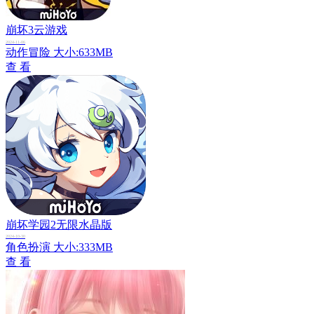
崩坏3云游戏
2024-11-06
动作冒险
大小:633MB
查 看
崩坏学园2无限水晶版
2024-10-30
角色扮演
大小:333MB
查 看