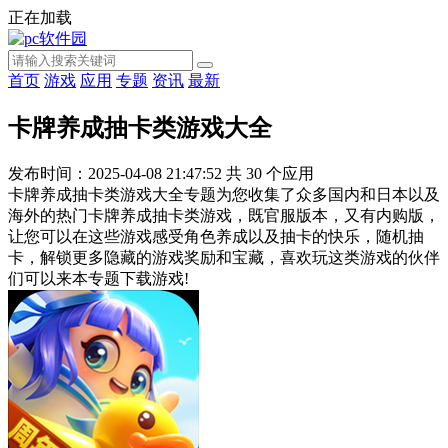
正在加载
首页
游戏
应用
专题
资讯
最新
卡牌养成抽卡类游戏大全
发布时间：2025-04-08 21:47:52
共
30
个应用
卡牌养成抽卡类游戏大全专题为您收集了众多国内和日本以及
海外的热门卡牌养成抽卡类游戏，既官服版本，又有内购版，
让您可以在这些游戏感受角色养成以及抽卡的快乐，随机抽
卡，解锁更多隐藏的游戏奖励和宝藏，喜欢玩这类游戏的伙伴
们可以来本专题下载游戏!