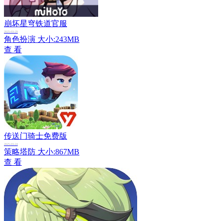
崩坏星穹铁道官服
2025-03-29
角色扮演
大小:243MB
查 看
传送门骑士免费版
2025-03-24
策略塔防
大小:867MB
查 看