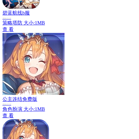
碧蓝航线b服
2024-11-21
策略塔防
大小:1MB
查 看
公主连结免费版
2024-11-21
角色扮演
大小:1MB
查 看