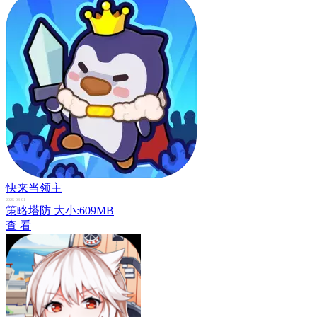
快来当领主
2025-04-01
策略塔防
大小:609MB
查 看