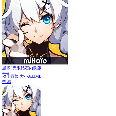
崩坏3无限钻石内购版
2024-11-06
动作冒险
大小:633MB
查 看