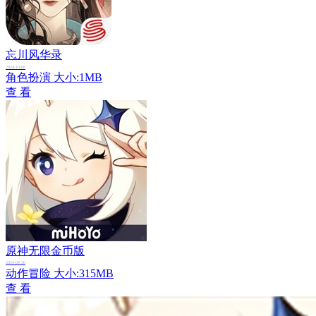
忘川风华录
2024-10-08
角色扮演
大小:1MB
查 看
原神无限金币版
2024-09-30
动作冒险
大小:315MB
查 看