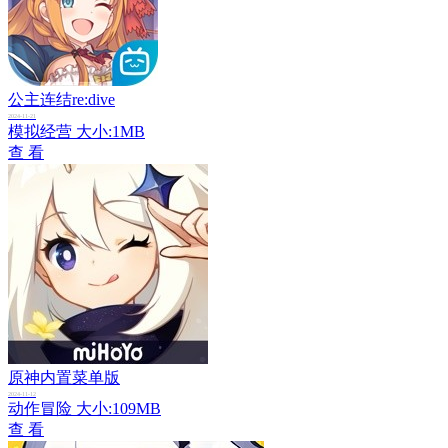
公主连结re:dive
2024-11-21
模拟经营
大小:1MB
查 看
原神内置菜单版
2024-11-12
动作冒险
大小:109MB
查 看