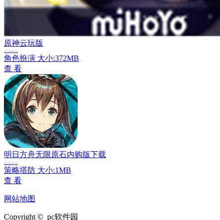
原神云玩版
2024-09-06
角色扮演
大小:372MB
查 看
明日方舟无限原石内购版下载
2024-05-21
策略塔防
大小:1MB
查 看
网站地图
Copyright © pc软件园