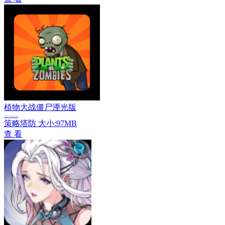
植物大战僵尸湮光版
2025-04-04
策略塔防
大小:97MB
查 看