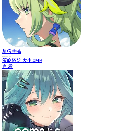
星痕共鸣
2025-03-22
策略塔防
大小:0MB
查 看