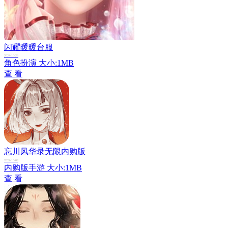
闪耀暖暖台服
2024-10-26
角色扮演
大小:1MB
查 看
忘川风华录无限内购版
2024-10-08
内购版手游
大小:1MB
查 看