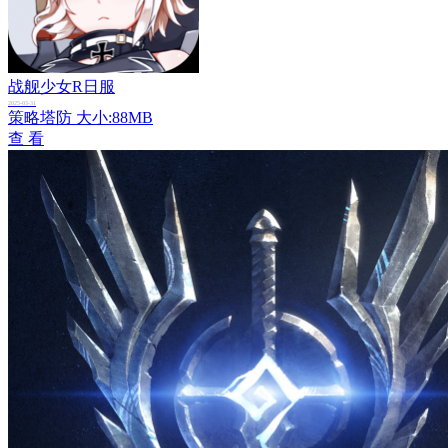
战舰少女R日服
2025-03-31
策略塔防
大小:88MB
查 看